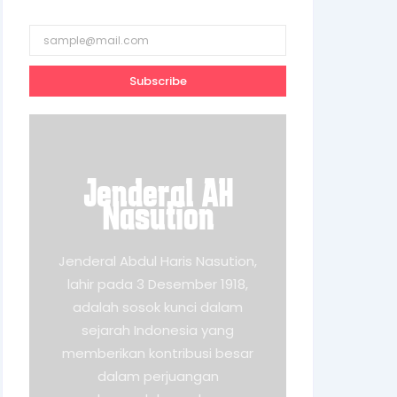
Subscribe
Jenderal AH
Nasution
Jenderal Abdul Haris Nasution,
lahir pada 3 Desember 1918,
adalah sosok kunci dalam
sejarah Indonesia yang
memberikan kontribusi besar
dalam perjuangan