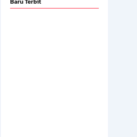
Baru Terbit
Adnan Kapau Gani: Biodata Dokter,
Pejuang Republik Indonesia
14 Juli 2026