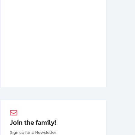
Achmad Mochtar: Biodata Ilmuan Eijkman
2 Juli 2026
Join the family!
Sign up for a Newsletter.