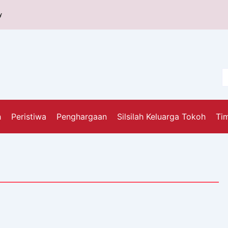
y
h
Peristiwa
Penghargaan
Silsilah Keluarga Tokoh
Tim