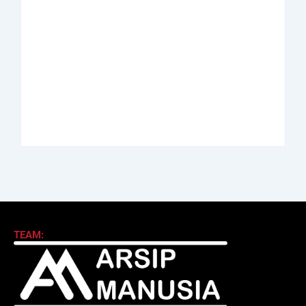
Abdul Halim
Achmad Mochtar:
Perdanakusuma:
Biodata Ilmuan
Biodata Salah Satu
Eijkman
Perintis AURI
By
Arsipmanusia.com
By
Arsipmanusia.com
TEAM: