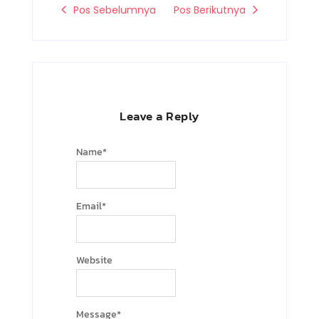
-
-
t
Pos Sebelumnya
Pos Berikutnya
f
i
-
n
p
Leave a Reply
Name
*
Email
*
Website
Message
*