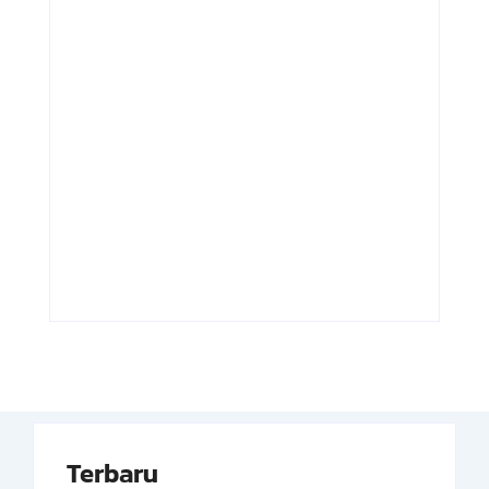
Adnan Kapau
Achmad
Gani: Biodata
Soebardjo:
Dokter, Pejuang
Biodata Menteri
Republik
Luar Neger
Indonesia
Pertama RI
By
Arsipmanusia.com
By
Arsipmanusia.com
Terbaru