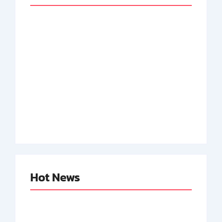
Adnan Kapau Gani:
Biodata Dokter,
Achmad Soebardjo:
Pejuang Republik
Biodata Menteri Luar
Indonesia
Neger Pertama RI
By
Arsipmanusia.com
By
Arsipmanusia.com
Hot News