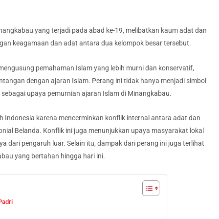
Minangkabau yang terjadi pada abad ke-19, melibatkan kaum adat dan
angan keagamaan dan adat antara dua kelompok besar tersebut.
 mengusung pemahaman Islam yang lebih murni dan konservatif,
ntangan dengan ajaran Islam. Perang ini tidak hanya menjadi simbol
a sebagai upaya pemurnian ajaran Islam di Minangkabau.
ah Indonesia karena mencerminkan konflik internal antara adat dan
nial Belanda. Konflik ini juga menunjukkan upaya masyarakat lokal
ari pengaruh luar. Selain itu, dampak dari perang ini juga terlihat
au yang bertahan hingga hari ini.
Padri