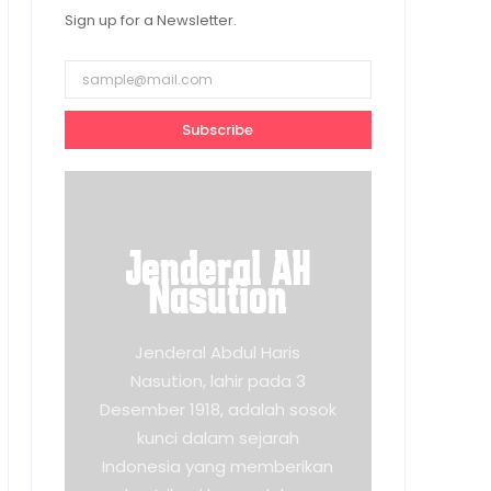
Sign up for a Newsletter.
Subscribe
Jenderal AH
Nasution
Jenderal Abdul Haris
Nasution, lahir pada 3
Desember 1918, adalah sosok
kunci dalam sejarah
Indonesia yang memberikan