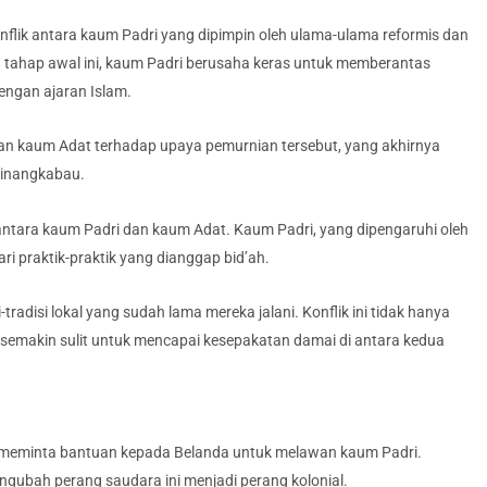
onflik antara kaum Padri yang dipimpin oleh ulama-ulama reformis dan
 tahap awal ini, kaum Padri berusaha keras untuk memberantas
engan ajaran Islam.
kan kaum Adat terhadap upaya pemurnian tersebut, yang akhirnya
Minangkabau.
antara kaum Padri dan kaum Adat. Kaum Padri, yang dipengaruhi oleh
ri praktik-praktik yang dianggap bid’ah.
radisi lokal yang sudah lama mereka jalani. Konflik ini tidak hanya
ya semakin sulit untuk mencapai kesepakatan damai di antara kedua
 meminta bantuan kepada Belanda untuk melawan kaum Padri.
engubah perang saudara ini menjadi perang kolonial.