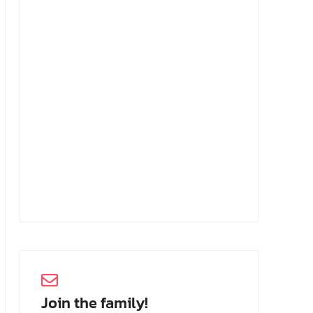
Achmad Mochtar: Biodata Ilmuan
Eijkman
2 Juli 2026
Join the family!