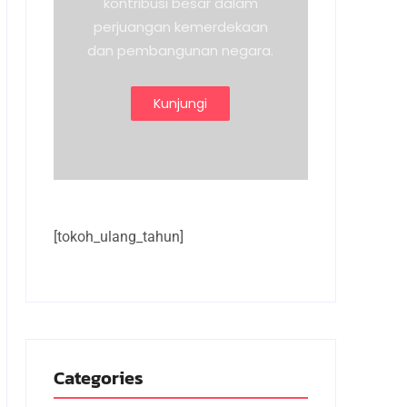
kontribusi besar dalam
perjuangan kemerdekaan
dan pembangunan negara.
Kunjungi
[tokoh_ulang_tahun]
Categories