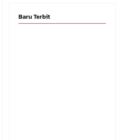
Baru Terbit
Adnan Kapau Gani: Biodata Dokter,
Pejuang Republik Indonesia