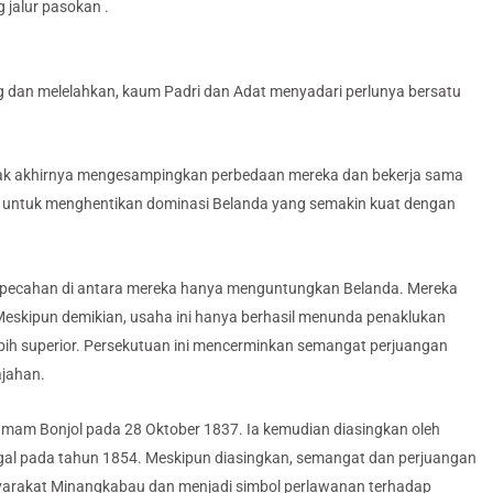
jalur pasokan .
g dan melelahkan, kaum Padri dan Adat menyadari perlunya bersatu
pihak akhirnya mengesampingkan perbedaan mereka dan bekerja sama
p untuk menghentikan dominasi Belanda yang semakin kuat dengan
rpecahan di antara mereka hanya menguntungkan Belanda. Mereka
skipun demikian, usaha ini hanya berhasil menunda penaklukan
lebih superior. Persekutuan ini mencerminkan semangat perjuangan
ajahan.
mam Bonjol pada 28 Oktober 1837. Ia kemudian diasingkan oleh
ggal pada tahun 1854. Meskipun diasingkan, semangat dan perjuangan
yarakat Minangkabau dan menjadi simbol perlawanan terhadap