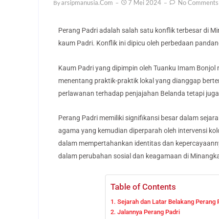
Arsipmanusia.com
7 Mei 2024
No Comments
By
Perang Padri adalah salah satu konflik terbesar di 
kaum Padri. Konflik ini dipicu oleh perbedaan pand
Kaum Padri yang dipimpin oleh Tuanku Imam Bonjol
menentang praktik-praktik lokal yang dianggap berte
perlawanan terhadap penjajahan Belanda tetapi jug
Perang Padri memiliki signifikansi besar dalam sejar
agama yang kemudian diperparah oleh intervensi kolo
dalam mempertahankan identitas dan kepercayaannya d
dalam perubahan sosial dan keagamaan di Minangkab
Table of Contents
Sejarah dan Latar Belakang Perang 
Jalannya Perang Padri