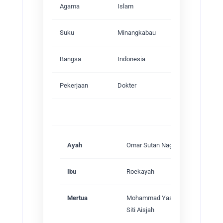
Agama
Islam
Suku
Minangkabau
Bangsa
Indonesia
Pekerjaan
Dokter
Keluarga
Ayah
Omar Sutan Nagari
Ibu
Roekayah
Mertua
Mohammad Yasin gelar Datuk Mun
Siti Aisjah