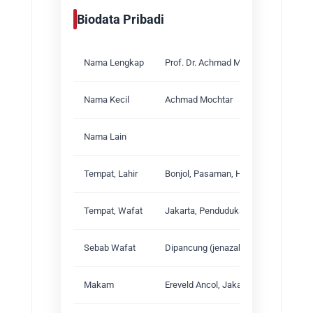
Biodata Pribadi
Nama Lengkap
Prof. Dr. Achmad Mochtar
Nama Kecil
Achmad Mochtar
Nama Lain
Tempat, Lahir
Bonjol, Pasaman, Hindia Belanda, 1
Tempat, Wafat
Jakarta, Pendudukan Jepang, 3 Juli 
Sebab Wafat
Dipancung (jenazahnya dihancurkan l
Makam
Ereveld Ancol, Jakarta