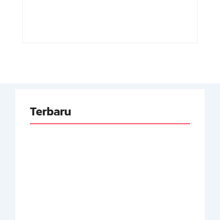
By
Arsipmanusia.com
By
Arsipmanusia.com
Terbaru
Adnan Kapau Gani:
Biodata Dokter,
Achmad Soebardjo:
Pejuang Republik
Biodata Menteri Luar
Indonesia
Neger Pertama RI