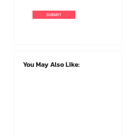
You May Also Like:
Adnan Kapau
Achmad
Gani: Biodata
Soebardjo:
Dokter, Pejuang
Biodata Menteri
Republik
Luar Neger
Indonesia
Pertama RI