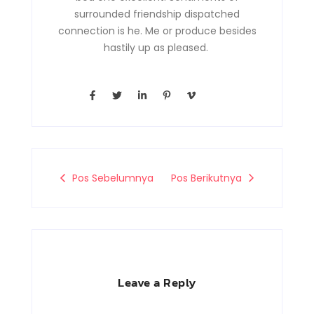
surrounded friendship dispatched
connection is he. Me or produce besides
hastily up as pleased.
F
T
L
P
V
a
w
i
i
i
c
i
n
n
m
e
t
k
t
e
b
t
e
e
o
o
e
d
r
-
o
r
i
e
v
k
n
s
-
-
t
Pos Sebelumnya
Pos Berikutnya
f
i
-
n
p
Leave a Reply