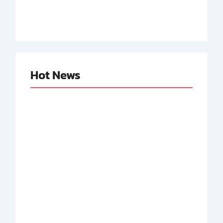
By
Arsipmanusia.com
By
Arsipmanusia.com
Hot News
Abdul Halim
Achmad Mochtar:
Perdanakusuma:
Biodata Ilmuan
Biodata Salah Satu
Eijkman
Perintis AURI
By
Arsipmanusia.com
By
Arsipmanusia.com