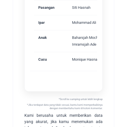
Pasangan
Siti Hasnah
Ipar
Mohammad Ali Hanafiah
Anak
Baharsjah Mochtar
Imramsjah Ade Mochtar
Cucu
Monique Hasnah Mochtar
Silsilah Keluarga
*Scroll ke samping untuk lebih lengkap
*Jika terdapat data yang tidak sesuai, bantu kami memperbaikinya
dengan memberitahu kami di kolom komentar.
Kami berusaha untuk memberikan data
yang akurat, jika kamu menemukan ada