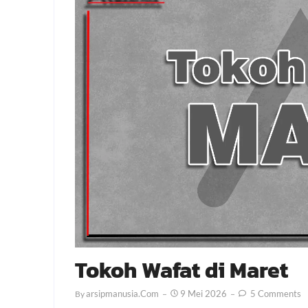
Tokoh Wafat di Maret
Arsipmanusia.com
9 Mei 2026
5 Comments
By