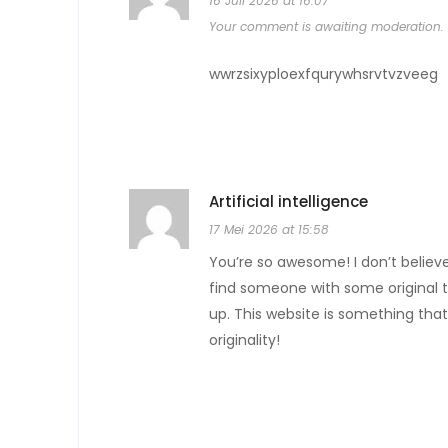
16 Juli 2026 at 16:07
Your comment is awaiting moderation.
wwrzsixyploexfqurywhsrvtvzveeg
Artificial intelligence
17 Mei 2026 at 15:58
You’re so awesome! I don’t believe 
find someone with some original tho
up. This website is something that
originality!