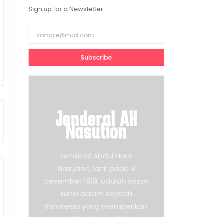
Sign up for a Newsletter.
Subscribe
Jenderal AH
Nasution
Jenderal Abdul Haris
Nasution, lahir pada 3
Desember 1918, adalah sosok
kunci dalam sejarah
Indonesia yang memberikan