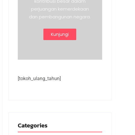
kontribusi besar dalam
perjuangan kemerdekaan
dan pembangunan negara.
Kunjungi
[tokoh_ulang_tahun]
Categories