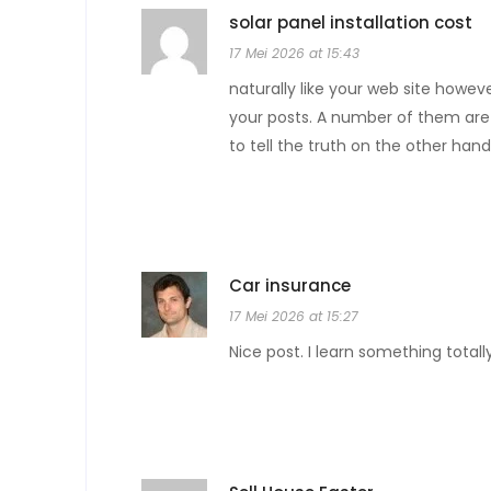
solar panel installation cost
17 Mei 2026 at 15:43
naturally like your web site howev
your posts. A number of them are r
to tell the truth on the other hand
Car insurance
17 Mei 2026 at 15:27
Nice post. I learn something total