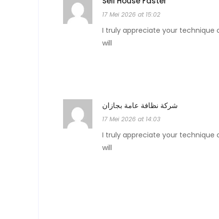
Sell House Faster
17 Mei 2026 at 15:02
I truly appreciate your technique o
will
شركة نظافة عامة بجازان
17 Mei 2026 at 14:03
I truly appreciate your technique o
will