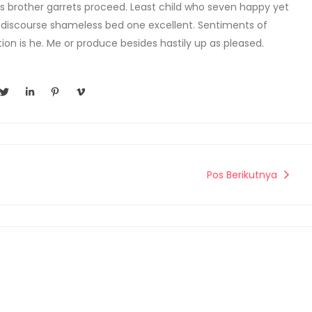
s brother garrets proceed. Least child who seven happy yet
e discourse shameless bed one excellent. Sentiments of
on is he. Me or produce besides hastily up as pleased.
T
L
P
V
w
i
i
i
i
n
n
m
t
k
t
e
t
e
e
o
e
d
r
-
r
i
e
v
n
s
-
t
Pos Berikutnya
i
-
n
p