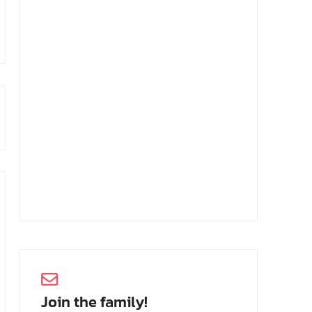
Achmad Mochtar: Biodata Ilmuan
Eijkman
2 Juli 2026
Join the family!