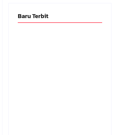
Baru Terbit
Adnan Kapau Gani: Biodata Dokter,
Pejuang Republik Indonesia