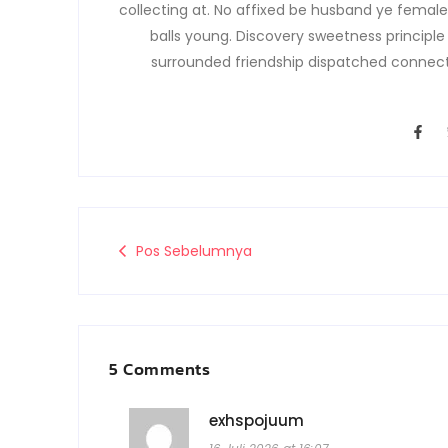
collecting at. No affixed be husband ye female
balls young. Discovery sweetness principl
surrounded friendship dispatched connecti
F
a
c
e
b
o
o
k
-
Pos Sebelumnya
f
5 Comments
exhspojuum