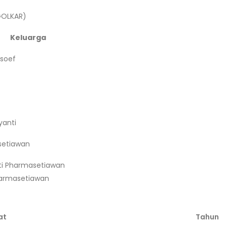
GOLKAR)
Keluarga
soef
yanti
etiawan
ti Pharmasetiawan
harmasetiawan
at
Tahun