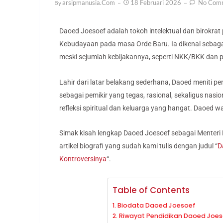
Arsipmanusia.com
18 Februari 2026
No Com
By
Daoed Joesoef adalah tokoh intelektual dan birokrat
Kebudayaan pada masa Orde Baru. Ia dikenal sebagai
meski sejumlah kebijakannya, seperti NKK/BKK dan 
Lahir dari latar belakang sederhana, Daoed meniti pe
sebagai pemikir yang tegas, rasional, sekaligus nasi
refleksi spiritual dan keluarga yang hangat. Daoed 
Simak kisah lengkap Daoed Joesoef sebagai Menteri
artikel biografi yang sudah kami tulis dengan judul “
D
Kontroversinya
“.
Table of Contents
Biodata Daoed Joesoef
Riwayat Pendidikan Daoed Joe