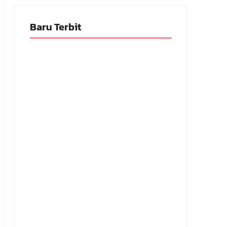
Baru Terbit
Adnan Kapau Gani: Biodata Dokter,
Pejuang Republik Indonesia