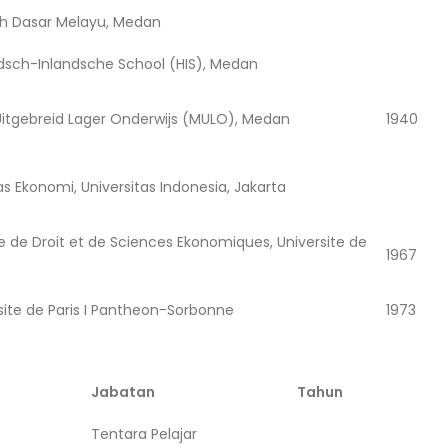
ah Dasar Melayu, Medan
dsch-Inlandsche School (HIS), Medan
itgebreid Lager Onderwijs (MULO), Medan
1940
as Ekonomi, Universitas Indonesia, Jakarta
e de Droit et de Sciences Ekonomiques, Universite de
1967
site de Paris I Pantheon-Sorbonne
1973
Jabatan
Tahun
Tentara Pelajar