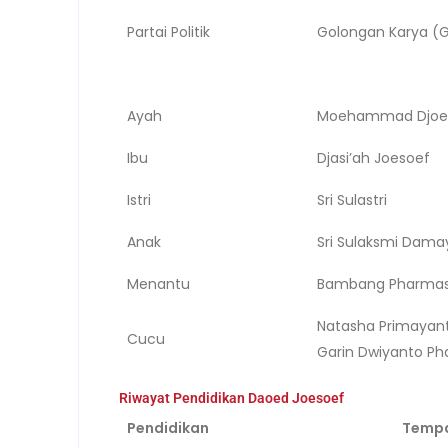
Partai Politik
Golongan Karya (
Ayah
Moehammad Djoe
Ibu
Djasi’ah Joesoef
Istri
Sri Sulastri
Anak
Sri Sulaksmi Dama
Menantu
Bambang Pharmas
Natasha Primayan
Cucu
Garin Dwiyanto P
Riwayat Pendidikan Daoed Joesoef
Pendidikan
Temp