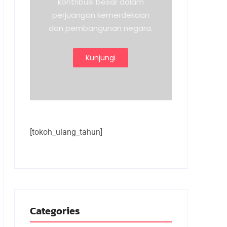
kontribusi besar dalam
perjuangan kemerdekaan
dan pembangunan negara.
Kunjungi
[tokoh_ulang_tahun]
Categories