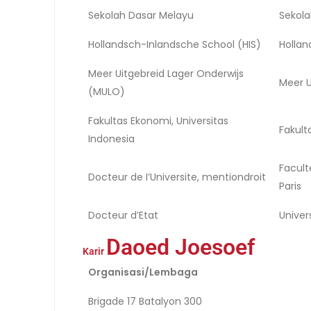
Sekolah Dasar Melayu
Sekol
Hollandsch-Inlandsche School (HIS)
Hollan
Meer Uitgebreid Lager Onderwijs
Meer U
(MULO)
Fakultas Ekonomi, Universitas
Fakult
Indonesia
Facult
Docteur de I’Universite, mentiondroit
Paris
Docteur d’Etat
Univer
Daoed Joesoef
Karir
Organisasi/Lembaga
Brigade 17 Batalyon 300