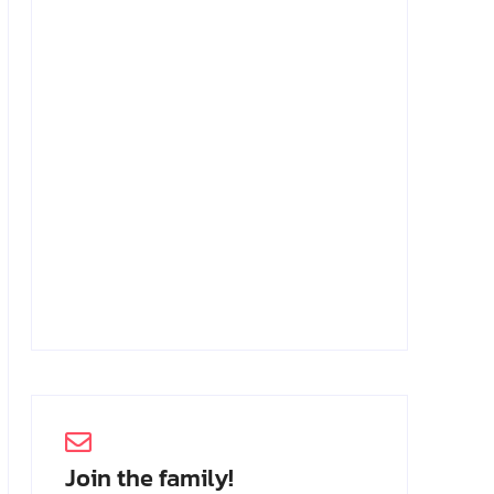
Achmad Mochtar: Biodata Ilmuan
Eijkman
2 Juli 2026
Join the family!