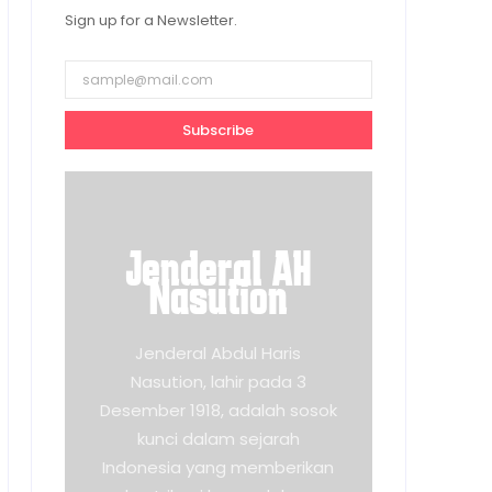
Sign up for a Newsletter.
Subscribe
Jenderal AH
Nasution
Jenderal Abdul Haris
Nasution, lahir pada 3
Desember 1918, adalah sosok
kunci dalam sejarah
Indonesia yang memberikan