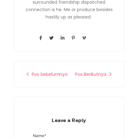
surrounded friendship dispatched
connection is he. Me or produce besides
hastily up as pleased.
F
T
L
P
V
a
w
i
i
i
c
i
n
n
m
e
t
k
t
e
b
t
e
e
o
o
e
d
r
-
o
r
i
e
v
k
n
s
-
-
t
Pos Sebelumnya
Pos Berikutnya
f
i
-
n
p
Leave a Reply
Name
*