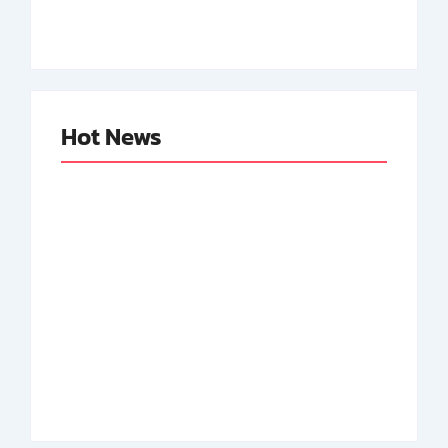
By
Arsipmanusia.com
By
Arsipmanusia.com
Hot News
Abdul Halim
Achmad Mochtar:
Perdanakusuma:
Biodata Ilmuan
Biodata Salah Satu
Eijkman
Perintis AURI
By
Arsipmanusia.com
By
Arsipmanusia.com