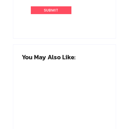
You May Also Like:
Adnan Kapau
Achmad
Gani: Biodata
Soebardjo:
Dokter, Pejuang
Biodata Menteri
Republik
Luar Neger
Indonesia
Pertama RI