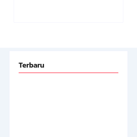
By
Arsipmanusia.com
By
Arsipmanusia.com
Terbaru
Adnan Kapau Gani:
Biodata Dokter,
Achmad Soebardjo:
Pejuang Republik
Biodata Menteri Luar
Indonesia
Neger Pertama RI