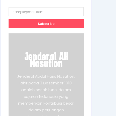
Subscribe
Jenderal AH
Nasution
Jenderal Abdul Haris Nasution,
lahir pada 3 Desember 1918,
adalah sosok kunci dalam
sejarah Indonesia yang
memberikan kontribusi besar
dalam perjuangan