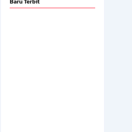
Baru Terbit
Adnan Kapau Gani: Biodata Dokter,
Pejuang Republik Indonesia
14 Juli 2026