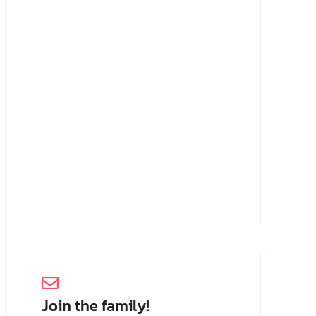
Achmad Mochtar: Biodata Ilmuan
Eijkman
2 Juli 2026
Join the family!