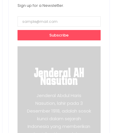
Sign up for a Newsletter.
Subscribe
Jenderal AH
Nasution
Jenderal Abdul Haris
Nasution, lahir pada 3
Desember 1918, adalah sosok
kunci dalam sejarah
Indonesia yang memberikan