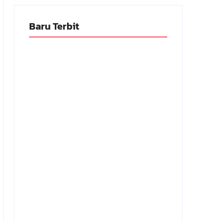
Baru Terbit
Adnan Kapau Gani: Biodata Dokter,
Pejuang Republik Indonesia