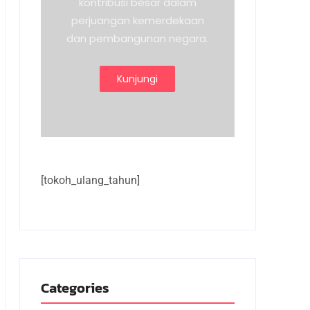
kontribusi besar dalam
perjuangan kemerdekaan
dan pembangunan negara.
Kunjungi
[tokoh_ulang_tahun]
Categories