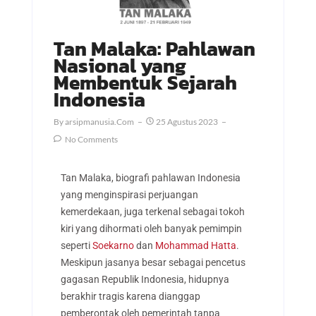
Tan Malaka: Pahlawan
Nasional yang
Membentuk Sejarah
Indonesia
By
Arsipmanusia.com
25 Agustus 2023
No Comments
Tan Malaka, biografi pahlawan Indonesia
yang menginspirasi perjuangan
kemerdekaan, juga terkenal sebagai tokoh
kiri yang dihormati oleh banyak pemimpin
seperti
Soekarno
dan
Mohammad Hatta
.
Meskipun jasanya besar sebagai pencetus
gagasan Republik Indonesia, hidupnya
berakhir tragis karena dianggap
pemberontak oleh pemerintah tanpa