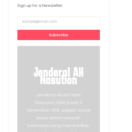
Sign up for a Newsletter.
Subscribe
Jenderal AH
Nasution
Jenderal Abdul Haris
Nasution, lahir pada 3
Desember 1918, adalah sosok
kunci dalam sejarah
Indonesia yang memberikan