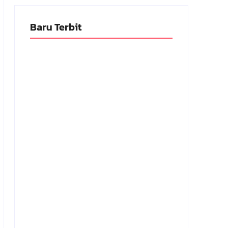
Baru Terbit
Adnan Kapau Gani: Biodata Dokter,
Pejuang Republik Indonesia