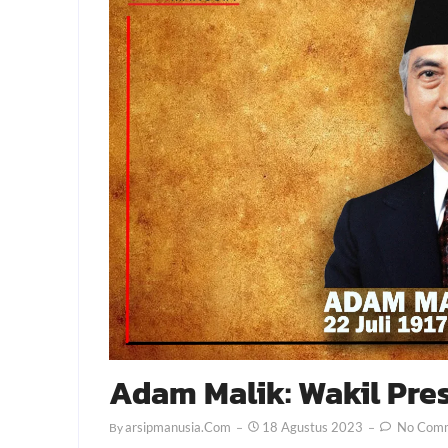
Adam Malik: Wakil Pre
Arsipmanusia.com
18 Agustus 2023
No Com
By