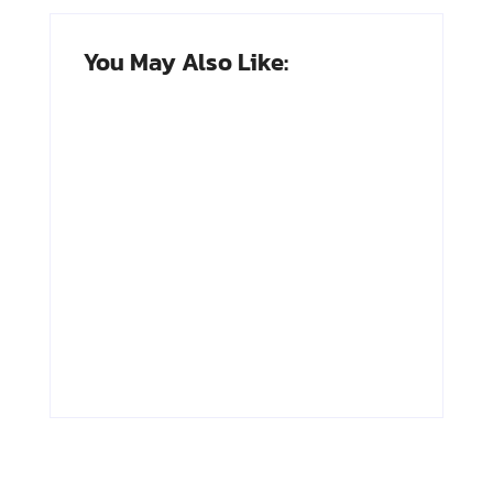
You May Also Like:
Adnan Kapau
Achmad
Gani: Biodata
Soebardjo:
Dokter, Pejuang
Biodata Menteri
Republik
Luar Neger
Indonesia
Pertama RI
By
Arsipmanusia.com
By
Arsipmanusia.com