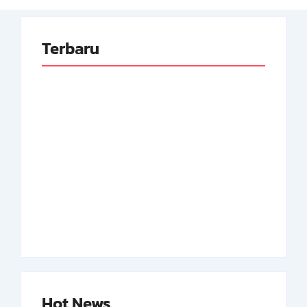
Terbaru
Adnan Kapau Gani:
Biodata Dokter,
Achmad Soebardjo:
Pejuang Republik
Biodata Menteri Luar
Indonesia
Neger Pertama RI
By
Arsipmanusia.com
By
Arsipmanusia.com
Hot News