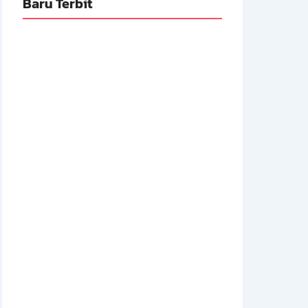
Baru Terbit
Adnan Kapau Gani: Biodata Dokter,
Pejuang Republik Indonesia
14 Juli 2026