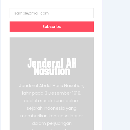
Subscribe
Jenderal AH
Nasution
Jenderal Abdul Haris Nasution,
lahir pada 3 Desember 1918,
adalah sosok kunci dalam
sejarah Indonesia yang
memberikan kontribusi besar
dalam perjuangan