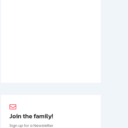
Achmad Mochtar: Biodata Ilmuan Eijkman
2 Juli 2026
Join the family!
Sign up for a Newsletter.