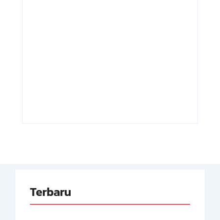
Adnan Kapau
Achmad
Gani: Biodata
Soebardjo:
Dokter, Pejuang
Biodata Menteri
Republik
Luar Neger
Indonesia
Pertama RI
By
Arsipmanusia.com
By
Arsipmanusia.com
Terbaru