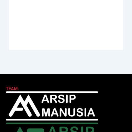
Abdul Halim
Achmad Mochtar:
Perdanakusuma:
Biodata Ilmuan
Biodata Salah Satu
Eijkman
Perintis AURI
By
Arsipmanusia.com
By
Arsipmanusia.com
TEAM: