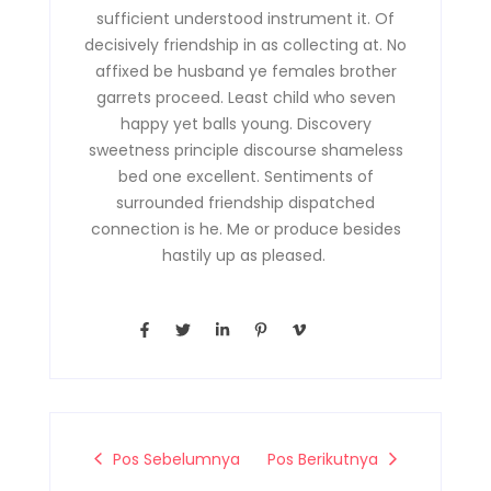
sufficient understood instrument it. Of
decisively friendship in as collecting at. No
affixed be husband ye females brother
garrets proceed. Least child who seven
happy yet balls young. Discovery
sweetness principle discourse shameless
bed one excellent. Sentiments of
surrounded friendship dispatched
connection is he. Me or produce besides
hastily up as pleased.
F
T
L
P
V
a
w
i
i
i
c
i
n
n
m
e
t
k
t
e
b
t
e
e
o
o
e
d
r
-
o
r
i
e
v
k
n
s
-
-
t
Pos Sebelumnya
Pos Berikutnya
f
i
-
n
p