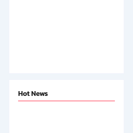
Adnan Kapau Gani:
Biodata Dokter,
Achmad Soebardjo:
Pejuang Republik
Biodata Menteri Luar
Indonesia
Neger Pertama RI
By
Arsipmanusia.com
By
Arsipmanusia.com
Hot News