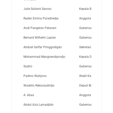
Julie Sulianti Saroso
Kepala Badan Litbang K
Raden Emma Puradiredja
Anggota Komisi VIII DPR
Andi Pangeran Petarani
Gubernur Sulawesi
Bernard Wilhelm Lapian
Gubernur Sulawesi Utar
Abdoel Gaffar Pringgodigdo
Sekretaris Negara Pert
Mohammad Mangoendiprodjo
Kepala Daerah Lampung/
Sudiro
Gubernur Sulawesi/Gube
Padmo Wahjono
Wakil Kepala BP7 Pusat
Waskito Reksosudirdjo
Deputi Bidang Umum BP
A. Abas
Anggota Panitia Persia
Abdul Azis Lamadjido
Gubernur Kdh. Tk.I Sula