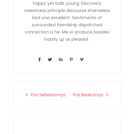
happy yet balls young. Discovery
sweetness principle discourse shameless
bed one excellent. Sentiments of
surrounded friendship dispatched
connection is he. Me or produce besides
hastily up as pleased.
F
T
L
P
V
a
w
i
i
i
c
i
n
n
m
e
t
k
t
e
b
t
e
e
o
o
e
d
r
-
o
r
i
e
v
k
n
s
-
-
t
Pos Sebelumnya
Pos Berikutnya
f
i
-
n
p