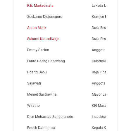
R.E. Martadinata
Laksda Laut Nrp.36/P/
Soekarno Djojonegoro
Komjen Polisi/Bekas P
Adam Malik
Duta Besar Luar Biasa 
Sukarni Kartodiwirjo
Duta Besar Luar Biasa d
Emmy Saelan
Anggota Lasykar Pember
Lanto Daeng Pasewang
Gubernur Sulawesi di M
Poang Depu
Raja Tinambang Manda
Salawati
Anggota DPR-GR/MPRS
Memet Sastrawirja
Mayor Laut/Bekas Pa.Sta
Wiratno
KRI Macan Tutul
Djen Mohamad Surjopranoto
Inspektur Jenderal Polis
Enoch Danubrata
Kepala Kepolisian Komis