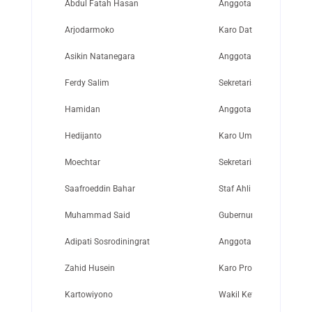
Abdul Fatah Hasan
Anggota Badan Penyelid
Arjodarmoko
Karo Data-Data dan Lapo
Asikin Natanegara
Anggota Badan Penyelid
Ferdy Salim
Sekretaris Wakil Presiden
Hamidan
Anggota Panitia Persia
Hedijanto
Karo Umum Setdalopbang
Moechtar
Sekretaris Wakil Preside
Saafroeddin Bahar
Staf Ahli Menteri/Sekret
Muhammad Said
Gubernur Kdh. Tk.I Kali
Adipati Sosrodiningrat
Anggota Badan Penyelid
Zahid Husein
Karo Proyek-Proyek Bant
Kartowiyono
Wakil Ketua Kongres Pe