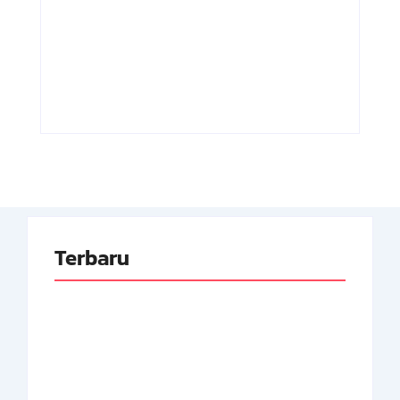
Adnan Kapau
Achmad
Gani: Biodata
Soebardjo:
Dokter, Pejuang
Biodata Menteri
Republik
Luar Neger
Indonesia
Pertama RI
By
Arsipmanusia.com
By
Arsipmanusia.com
Terbaru