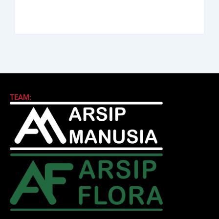
By
Arsipmanusia.com
By
Arsipmanusia.com
TEAM: