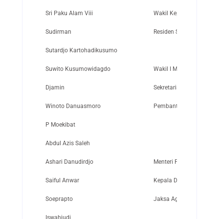
Sri Paku Alam Viii
Wakil Kepala Daerah Is
Sudirman
Residen Surabaya
Sutardjo Kartohadikusumo
Suwito Kusumowidagdo
Wakil I Menteri Luar Nege
Djamin
Sekretaris Presiden/Kep
Winoto Danuasmoro
Pembantu Utama Pribadi
P Moekibat
Abdul Azis Saleh
Ashari Danudirdjo
Menteri Perdagangan K
Saiful Anwar
Kepala Dinas Kesehatan 
Soeprapto
Jaksa Agung RI
Iswahjudi