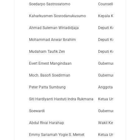
Soedarpo Sastrosatomo
Counsellor KBRI di Wash
Kaharkusmen Sosrodanukusumo
Kepala Kepolisian Negar
Ahmad Suleman Wiriadidjaja
Deputi Ketua Bidang Pen
Mohammad Anwar Ibrahim
Deputi Ketua Bidang Ana
Mudaham Taufik Zen
Deputi Ketua Bidang Ke
Evert Ernest Mangindaan
Gubernur Kdh. Tk.I Sulaw
Moch. Basofi Soedirman
Gubernur Kdh. Tk.I Jawa
Peter Patta Sumbung
Anggota Dewan Riset Na
Siti Hardiyanti Hastuti Indra Rukmana
Ketua Umum Pekerja Sos
Soewardi
Gubernur Kdh. Tk.I Jaw
Abdul Rivai Harahap
Wakil Ketua Kwarnas G
Emmy Sariamah Yogie S. Memet
Ketua Umum Tim Pengg