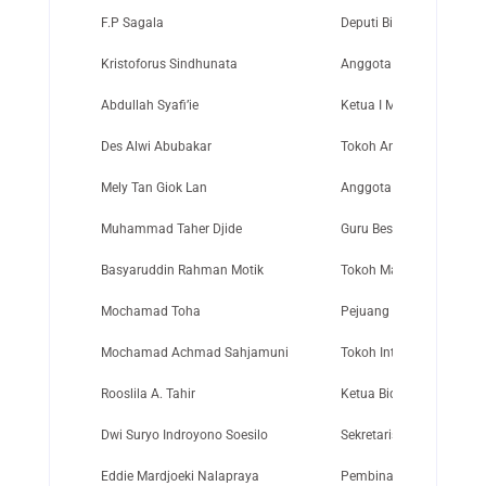
F.P Sagala
Deputi Bidang Umum B
Kristoforus Sindhunata
Anggota Dewan Pertimb
Abdullah Syafi’ie
Ketua I Majelis Ulama I
Des Alwi Abubakar
Tokoh Angkatan ’45 dan
Mely Tan Giok Lan
Anggota Komisi Nasiona
Muhammad Taher Djide
Guru Besar FPOK UP Ba
Basyaruddin Rahman Motik
Tokoh Masyarakat Sumat
Mochamad Toha
Pejuang Pembela Kemerd
Mochamad Achmad Sahjamuni
Tokoh Intelijen Negara 
Rooslila A. Tahir
Ketua Bidang Peranan W
Dwi Suryo Indroyono Soesilo
Sekretaris Menteri Koor
Eddie Mardjoeki Nalapraya
Pembina Olahraga Penca