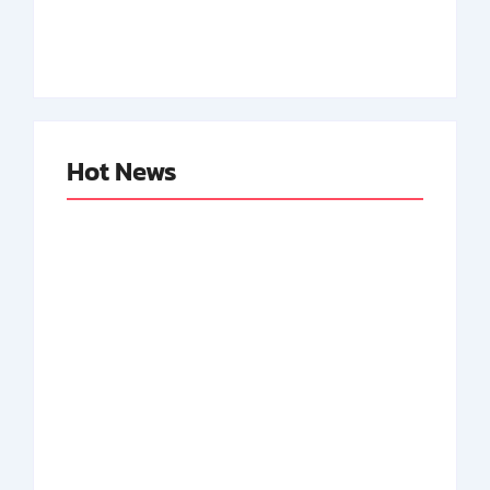
Neger Pertama RI
By
Arsipmanusia.com
By
Arsipmanusia.com
Hot News
Abdul Halim
Achmad Mochtar:
Perdanakusuma:
Biodata Ilmuan
Biodata Salah Satu
Eijkman
Perintis AURI
By
Arsipmanusia.com
By
Arsipmanusia.com