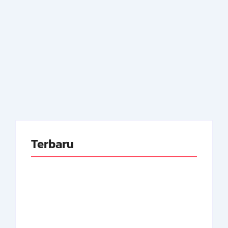
No Comments
Kabinet Sjahrir I, terbentuk pada 14 Nov 1945,
menandai pergantian mayoritas menteri,
mencerminkan perubahan pemerintahan RI pasca-
kemerdekaan.
Read More
Terbaru