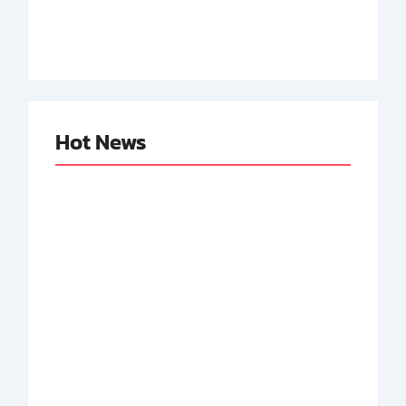
Neger Pertama RI
By
Arsipmanusia.com
By
Arsipmanusia.com
Hot News
Abdul Halim
Achmad Mochtar:
Perdanakusuma:
Biodata Ilmuan
Biodata Salah Satu
Eijkman
Perintis AURI
By
Arsipmanusia.com
By
Arsipmanusia.com