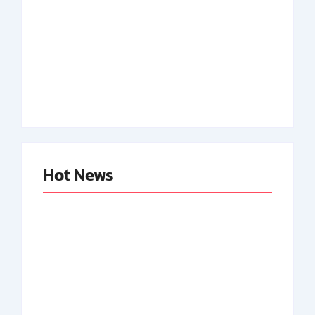
Adnan Kapau Gani:
Biodata Dokter,
Achmad Soebardjo:
Pejuang Republik
Biodata Menteri Luar
Indonesia
Neger Pertama RI
By
Arsipmanusia.com
By
Arsipmanusia.com
Hot News
Abdul Halim
Achmad Mochtar:
Perdanakusuma: