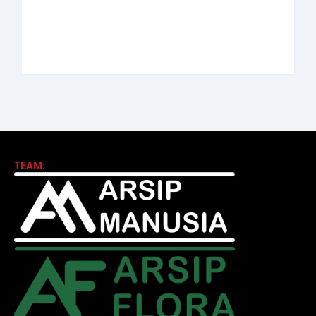
Biodata Ilmuan
Biodata Salah Satu
Eijkman
Perintis AURI
By
Arsipmanusia.com
By
Arsipmanusia.com
TEAM: