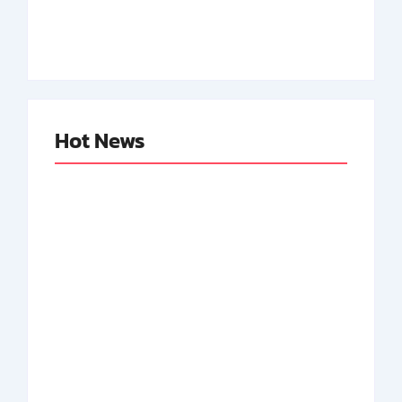
Neger Pertama RI
By
Arsipmanusia.com
By
Arsipmanusia.com
Hot News
Abdul Halim
Achmad Mochtar:
Perdanakusuma:
Biodata Ilmuan
Biodata Salah Satu
Eijkman
Perintis AURI
By
Arsipmanusia.com
By
Arsipmanusia.com