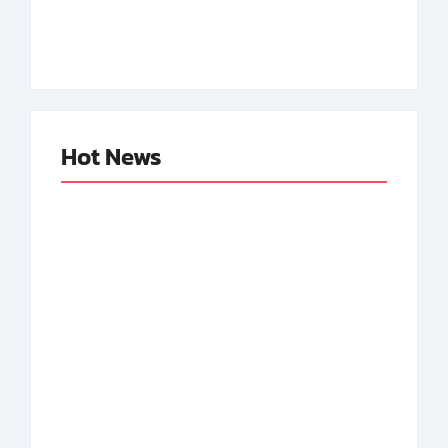
Neger Pertama RI
By
Arsipmanusia.com
By
Arsipmanusia.com
Hot News
Abdul Halim
Achmad Mochtar:
Perdanakusuma:
Biodata Ilmuan
Biodata Salah Satu
Eijkman
Perintis AURI
By
Arsipmanusia.com
By
Arsipmanusia.com