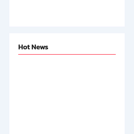
Neger Pertama RI
By
Arsipmanusia.com
By
Arsipmanusia.com
Hot News
Abdul Halim
Achmad Mochtar:
Perdanakusuma:
Biodata Ilmuan
Biodata Salah Satu
Eijkman
Perintis AURI
By
Arsipmanusia.com
By
Arsipmanusia.com