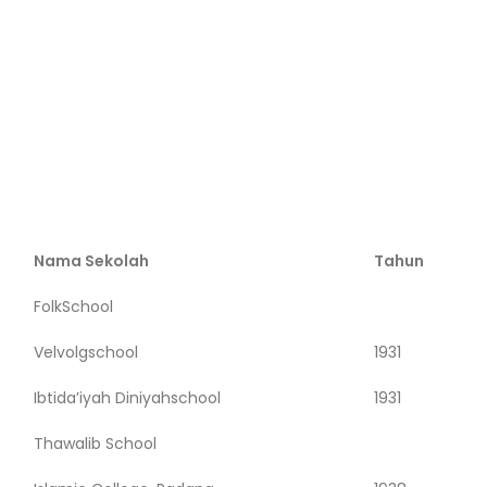
Nama Sekolah
Tahun
FolkSchool
Velvolgschool
1931
Ibtida’iyah Diniyahschool
1931
Thawalib School