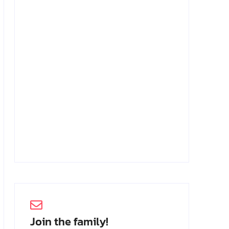
Achmad Mochtar: Biodata Ilmuan
Eijkman
2 Juli 2026
Join the family!