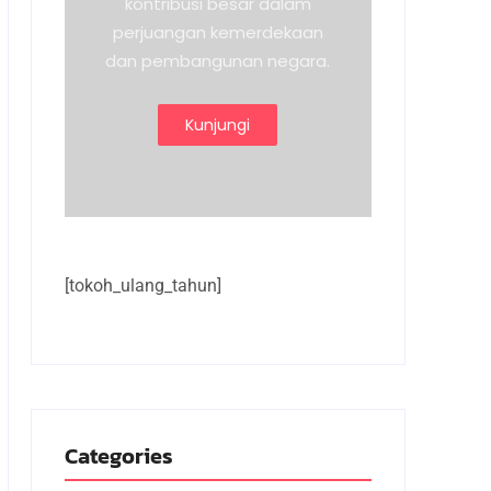
kontribusi besar dalam
perjuangan kemerdekaan
dan pembangunan negara.
Kunjungi
[tokoh_ulang_tahun]
Categories