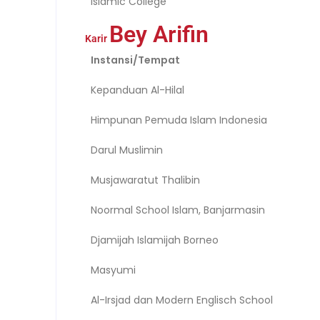
Islamic College
Bey Arifin
Karir
Instansi/Tempat
Kepanduan Al-Hilal
Himpunan Pemuda Islam Indonesia
Darul Muslimin
Musjawaratut Thalibin
Noormal School Islam, Banjarmasin
Djamijah Islamijah Borneo
Masyumi
Al-Irsjad dan Modern Englisch School