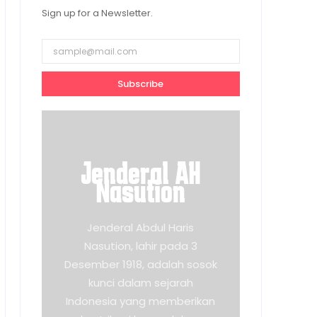
Sign up for a Newsletter.
Subscribe
Jenderal AH
Nasution
Jenderal Abdul Haris
Nasution, lahir pada 3
Desember 1918, adalah sosok
kunci dalam sejarah
Indonesia yang memberikan