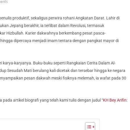
ents
nulis produktif, sekaligus perwira rohani Angkatan Darat. Lahir di
an Jepang berakhir, ia terlibat dalam Revolusi, termasuk
ar Hizbullah. Karier dakwahnya berkembang pesat pasca-
r, hingga dipercaya menjadi imam tentara dengan pangkat mayor di
ri karya-karyanya. Buku-buku seperti Rangkaian Cerita Dalam Al-
up Sesudah Mati berulang kali dicetak dan tersebar hingga ke negara
 menyampaikan pesan dakwah meski fisiknya melemah, ia wafat pada 30
pada artikel biografi yang telah kami tulis dengan judul “
KH Bey Arifin: