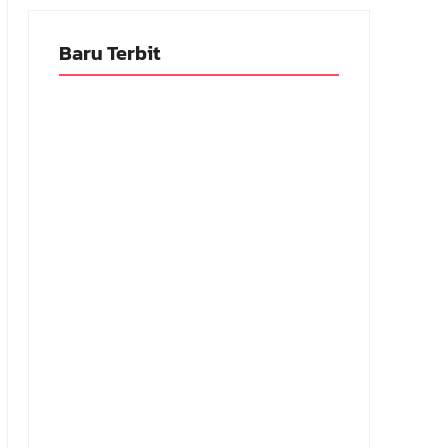
Baru Terbit
Adnan Kapau Gani: Biodata Dokter,
Pejuang Republik Indonesia