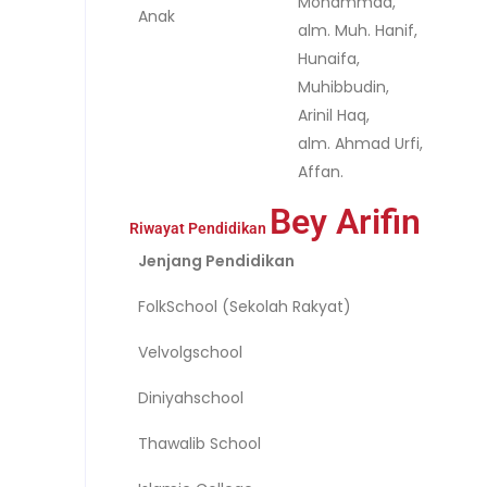
Mohammad,
Anak
alm. Muh. Hanif,
Hunaifa,
Muhibbudin,
Arinil Haq,
alm. Ahmad Urfi,
Affan.
Bey Arifin
Riwayat Pendidikan
Jenjang Pendidikan
FolkSchool (Sekolah Rakyat)
Velvolgschool
Diniyahschool
Thawalib School