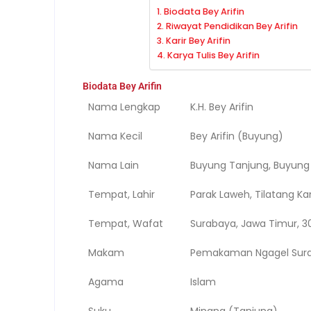
Biodata Bey Arifin
Riwayat Pendidikan Bey Arifin
Karir Bey Arifin
Karya Tulis Bey Arifin
Biodata Bey Arifin
Nama Lengkap
K.H. Bey Arifin
Nama Kecil
Bey Arifin (Buyung)
Nama Lain
Buyung Tanjung, Buyung
Tempat, Lahir
Parak Laweh, Tilatang K
Tempat, Wafat
Surabaya, Jawa Timur, 30
Makam
Pemakaman Ngagel Sur
Agama
Islam
Suku
Minang (Tanjung)