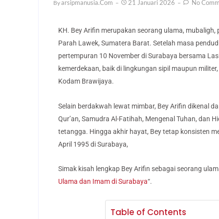
Arsipmanusia.com
21 Januari 2026
No Comm
By
KH. Bey Arifin merupakan seorang ulama, mubaligh, pe
Parah Lawek, Sumatera Barat. Setelah masa penduduk
pertempuran 10 November di Surabaya bersama Lask
kemerdekaan, baik di lingkungan sipil maupun milite
Kodam Brawijaya.
Selain berdakwah lewat mimbar, Bey Arifin dikenal da
Qur’an, Samudra Al-Fatihah, Mengenal Tuhan, dan Hid
tetangga. Hingga akhir hayat, Bey tetap konsisten
April 1995 di Surabaya,
Simak kisah lengkap Bey Arifin sebagai seorang ulama 
Ulama dan Imam di Surabaya
“.
Table of Contents