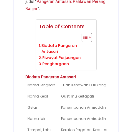
judul “
Pangeran Antasari: Pahlawan Perang
Banjar
“.
Table of Contents
Biodata Pangeran
Antasari
Riwayat Perjuangan
Penghargaan
Biodata Pangeran Antasari
Nama Lengkap
Tuan Kebawah Duli Yang Maha Mulia P
Nama Kecil
Gusti Inu Kertapati
Gelar
Panembahan Amiruddin Khalifatul Mu
Nama lain
Panembahan Amiruddin
Tempat, Lahir
Keraton Pagatan, Kesultanan Banjar, 20