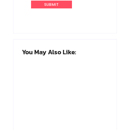
You May Also Like:
Adnan Kapau
Achmad
Gani: Biodata
Soebardjo:
Dokter, Pejuang
Biodata Menteri
Republik
Luar Neger
Indonesia
Pertama RI
By
Arsipmanusia.com
By
Arsipmanusia.com