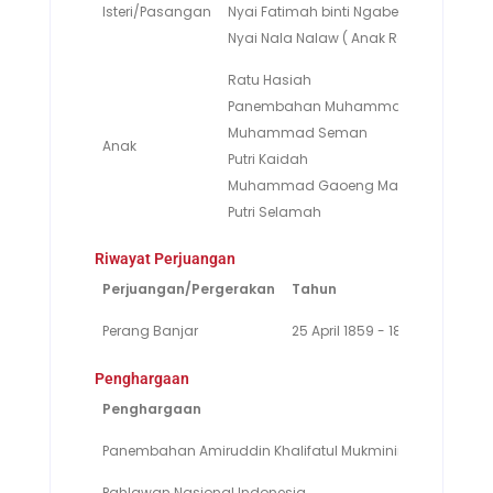
Isteri/Pasangan
Nyai Fatimah binti Ngabehi Lada bin 
Nyai Nala Nalaw ( Anak Radja Malang
Ratu Hasiah
Panembahan Muhammad Said
Muhammad Seman
Anak
Putri Kaidah
Muhammad Gaoeng Mathias Gaung
Putri Selamah
Riwayat Perjuangan
Perjuangan/Pergerakan
Tahun
Perang Banjar
25 April 1859 - 1862
Penghargaan
Penghargaan
Tahun
Panembahan Amiruddin Khalifatul Mukminin
14 Maret 1
Pahlawan Nasional Indonesia
27 Maret 1