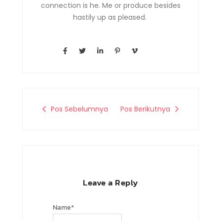
connection is he. Me or produce besides
hastily up as pleased.
F
T
L
P
V
a
w
i
i
i
c
i
n
n
m
e
t
k
t
e
b
t
e
e
o
o
e
d
r
-
o
r
i
e
v
k
n
s
-
-
t
Pos Sebelumnya
Pos Berikutnya
f
i
-
n
p
Leave a Reply
Name
*