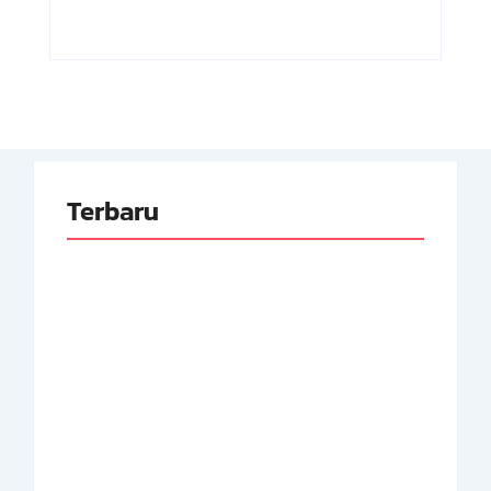
Terbaru
Adnan Kapau Gani:
Biodata Dokter,
Achmad Soebardjo:
Pejuang Republik
Biodata Menteri Luar
Indonesia
Neger Pertama RI
By
Arsipmanusia.com
By
Arsipmanusia.com