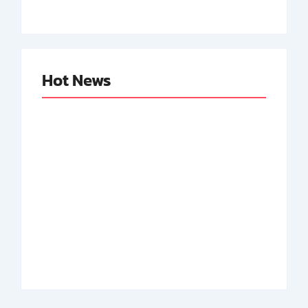
Hot News
Abdul Halim
Achmad Mochtar:
Perdanakusuma:
Biodata Ilmuan
Biodata Salah Satu
Eijkman
Perintis AURI
By
Arsipmanusia.com
By
Arsipmanusia.com