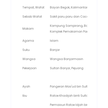
Tempat, Wafat
Bayan Begok, Kalimantan Tengah, 11 Ok
Sebab Wafat
Sakit paru paru dan Cacar
Kampung Sampirang, Bayan Begok, Puruk
Makam
Komplek Pemakaman Pangeran Antasari, 
Agama
Islam
Suku
Banjar
Wangsa
Wangsa Banjarmasin
Pekerjaan
Sultan Banjar, Pejuang
Ayah
Pangeran Mas'ud bin Sultan Amir bin 
Ibu
Ratoe Khadijah binti Sultan Sulaima
Permaisuri Ratoe Idjah binti Sultan 