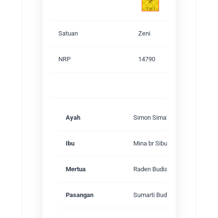
Satuan
Zeni
NRP
14790
Keluarg
Ayah
Simon Simatupang (Sutan Man
Ibu
Mina br Sibuea
Mertua
Raden Budiardjo
Pasangan
Sumarti Budiardjo