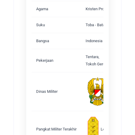
Agama
Kristen Protestan
Suku
Toba - Batak
Bangsa
Indonesia
Tentara,
Pekerjaan
Tokoh Gereja
Tentara Nasion
Dinas Militer
Pangkat Militer Terakhir
Letnan Jenderal TNI