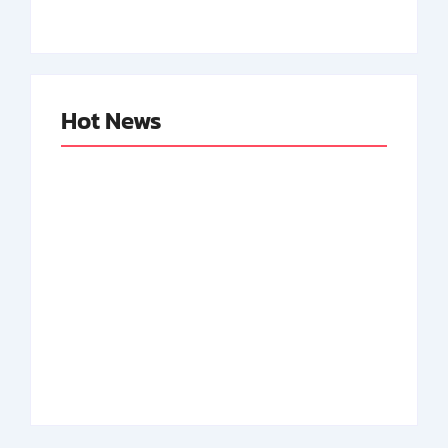
Hot News
Abdul Halim
Achmad Mochtar:
Perdanakusuma:
Biodata Ilmuan
Biodata Salah Satu
Eijkman
Perintis AURI
By
Arsipmanusia.com
By
Arsipmanusia.com