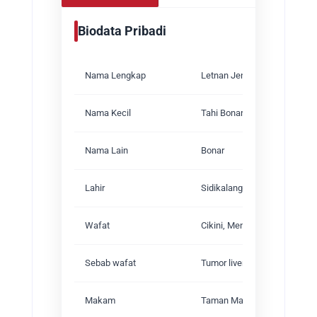
Biodata Pribadi
Nama Lengkap
Letnan Jenderal TNI (Purn.)
Nama Kecil
Tahi Bonar Simatupang
Nama Lain
Bonar
Lahir
Sidikalang, Dairi, Bataklande
Wafat
Cikini, Menteng, Jakarta Pus
Sebab wafat
Tumor liver
Makam
Taman Makam Pahlawan Kali