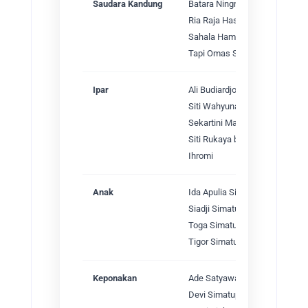
Saudara Kandung
Batara Ningrat Simatupang
Ria Raja Hasiholan Simatupan
Sahala Hamonangan Simatupan
Tapi Omas Simatupang (Tapi 
Ipar
Ali Budiardjo
Siti Wahyunah (Poppy Budiardj
Sekartini Markiahtoen Nawawi
Siti Rukaya br Hutapea
Ihromi
Anak
Ida Apulia Simatupang
Siadji Simatupang
Toga Simatupang
Tigor Simatupang
Keponakan
Ade Satyawati
Devi Simatupang