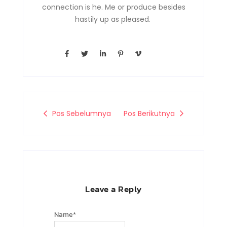
connection is he. Me or produce besides
hastily up as pleased.
F
T
L
P
V
a
w
i
i
i
c
i
n
n
m
e
t
k
t
e
b
t
e
e
o
o
e
d
r
-
o
r
i
e
v
k
n
s
-
-
t
Pos Sebelumnya
Pos Berikutnya
f
i
-
n
p
Leave a Reply
Name
*