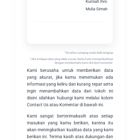
Kurniati Ihromi (Nia)
Mulia Simatupang
Silsilah Ke
*Scroll ke samping untuk lebih lengkap
*Jika terdapat data yang tidak sesuai, bantu kami memperbaikinya
dengan memberitahu kami di kolom komentar.
Kami berusaha untuk memberikan data
yang akurat, jika kamu menemukan ada
informasi yang keliru dan kurang tepat serta
ingin menambahkan data dari tokoh ini
disini silahkan hubungi kami melalui kolom
Contact Us atau Komentar di bawah ini.
Kami sangat berterimakasih atas setiap
masukan yang kamu berikan, karena itu
akan meningkatkan kualitas data yang kami
berikan ini. Terima kasih atas dukungan dan