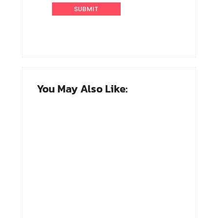
You May Also Like:
Adnan Kapau
Achmad
Gani: Biodata
Soebardjo:
Dokter, Pejuang
Biodata Menteri
Republik
Luar Neger
Indonesia
Pertama RI
By
Arsipmanusia.com
By
Arsipmanusia.com