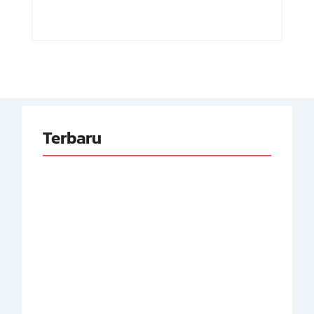
Terbaru
Adnan Kapau Gani:
Biodata Dokter,
Achmad Soebardjo:
Pejuang Republik
Biodata Menteri Luar
Indonesia
Neger Pertama RI
By
Arsipmanusia.com
By
Arsipmanusia.com