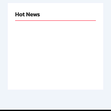
Hot News
Abdul Halim
Achmad Mochtar:
Perdanakusuma:
Biodata Ilmuan
Biodata Salah Satu
Eijkman
Perintis AURI
By
Arsipmanusia.com
By
Arsipmanusia.com