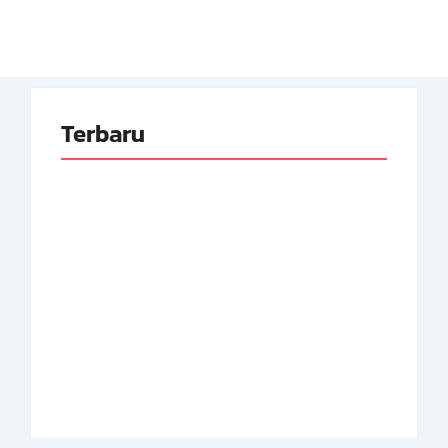
Terbaru
Adnan Kapau Gani:
Biodata Dokter,
Achmad Soebardjo:
Pejuang Republik
Biodata Menteri Luar
Indonesia
Neger Pertama RI
By
Arsipmanusia.com
By
Arsipmanusia.com