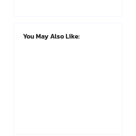
You May Also Like:
Adnan Kapau
Achmad
Gani: Biodata
Soebardjo:
Dokter, Pejuang
Biodata Menteri
Republik
Luar Neger
Indonesia
Pertama RI
By
Arsipmanusia.com
By
Arsipmanusia.com