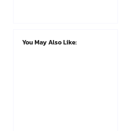
You May Also Like:
Adnan Kapau
Achmad
Gani: Biodata
Soebardjo:
Dokter, Pejuang
Biodata Menteri
Republik
Luar Neger
Indonesia
Pertama RI
By
Arsipmanusia.com
By
Arsipmanusia.com