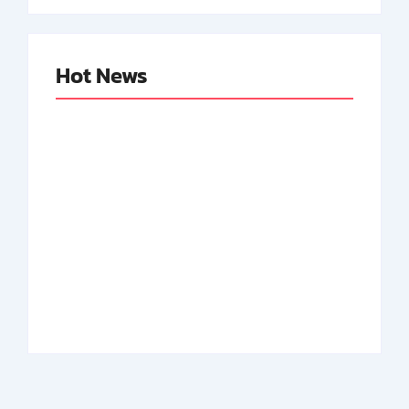
Hot News
Abdul Halim
Achmad Mochtar:
Perdanakusuma:
Biodata Ilmuan
Biodata Salah Satu
Eijkman
Perintis AURI
By
Arsipmanusia.com
By
Arsipmanusia.com