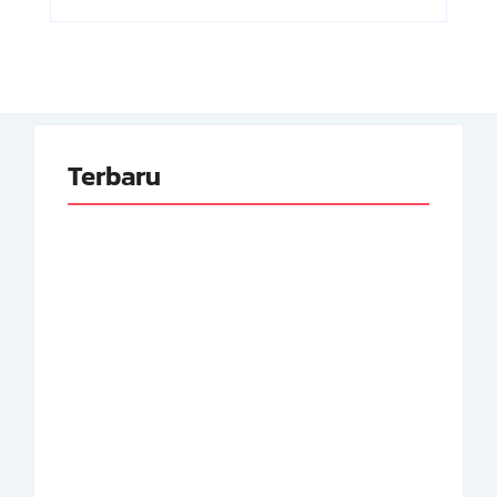
Terbaru
Adnan Kapau Gani:
Biodata Dokter,
Achmad Soebardjo:
Pejuang Republik
Biodata Menteri Luar
Indonesia
Neger Pertama RI
By
Arsipmanusia.com
By
Arsipmanusia.com