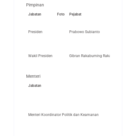
Pimpinan
Jabatan
Foto
Pejabat
Waktu Menj
Presiden
Prabowo Subianto
21 Oktober 
Wakil Presiden
Gibran Rakabuming Raka
21 Oktober 
Menteri
Jabatan
Menteri Koordinator Politik dan Keamanan