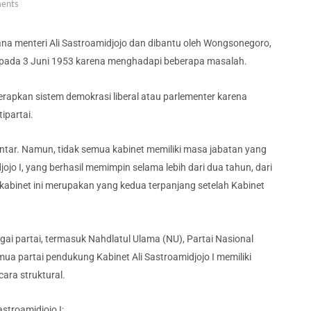
ents
dana menteri Ali Sastroamidjojo dan dibantu oleh Wongsonegoro,
i pada 3 Juni 1953 karena menghadapi beberapa masalah.
nerapkan sistem demokrasi liberal atau parlementer karena
ipartai.
ntar. Namun, tidak semua kabinet memiliki masa jabatan yang
ojo I, yang berhasil memimpin selama lebih dari dua tahun, dari
abinet ini merupakan yang kedua terpanjang setelah Kabinet
gai partai, termasuk Nahdlatul Ulama (NU), Partai Nasional
mua partai pendukung Kabinet Ali Sastroamidjojo I memiliki
ara struktural.
stroamidjojo I: