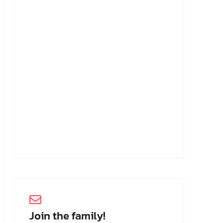
Achmad Mochtar: Biodata Ilmuan
Eijkman
2 Juli 2026
Join the family!