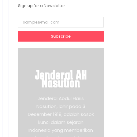
Sign up for a Newsletter.
Subscribe
Jenderal AH
Nasution
Jenderal Abdul Haris
Nasution, lahir pada 3
Desember 1918, adalah sosok
kunci dalam sejarah
Indonesia yang memberikan