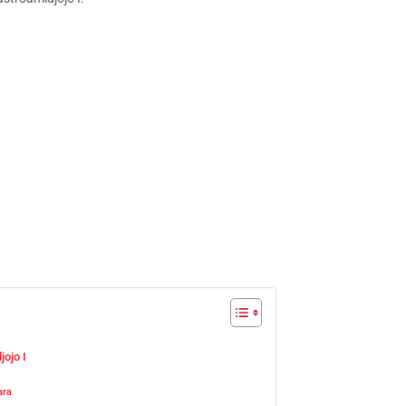
jojo I
ara