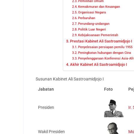
Pemilihan Umum
Kemakmuran dan Keuangan
Organisasi Negara
Perburuhan
Perundang-undangan
Politik Luar Negeri
Kebijaksanaan Pemerintah
Prestasi Kabinet Ali Sastroamidjojo I
Penyelesaian persiapan pemilu 1955
Peningkatan hubungan dengan Cina
Penyelenggaraan Konferensi Asia-Afr
Akhir Kabinet Ali Sastroamidjojo I
Susunan Kabinet Ali Sastroamidjojo I
Jabatan
Foto
Pe
Presiden
Ir.
Wakil Presiden
Mo