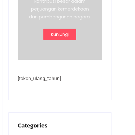
kontribusi besar dalam
perjuangan kemerdekaan
dan pembangunan negara.
Kunjungi
[tokoh_ulang_tahun]
Categories