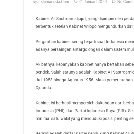
Arsipmanusia.com
31 Januari 2024
No Comm
By
Kabinet Ali Sastroamidjojo I, yang dipimpin oleh per
terbentuk setelah Kabinet Wilopo mengundurkan dir
Pergantian kabinet sering terjadi saat Indonesia me
adanya persaingan antargolongan dalam sistem mult
Akibatnya, kebanyakan kabinet hanya bertahan sebe
pendek. Salah satunya adalah Kabinet Ali Sastroamidj
Juli 1953 hingga Agustus 1956. Masa pemerintahan k
Djuanda.
Kabinet ini berhasil memperoleh dukungan dari berba
Indonesia (PNI), dan Partai Indonesia Raya (PIR). Se
minimal satu wakil yang menduduki posisi penting sec
Berikut adalah daftar partai pendukung Kabinet Ali Sa