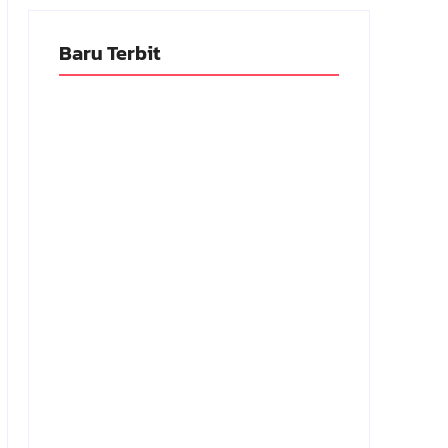
Baru Terbit
Adnan Kapau Gani: Biodata Dokter,
Pejuang Republik Indonesia