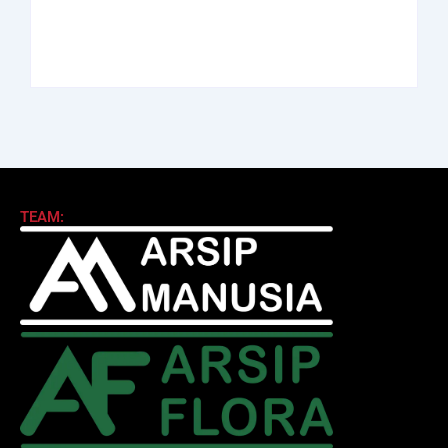
By
Arsipmanusia.com
By
Arsipmanusia.com
TEAM: