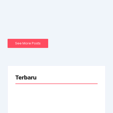
dikenal dengan dedikasi dan integritasnya. Dari
karier militer hingga politik, jelajahi perjalanan hidup
dan kontribusi besarnya bagi Indonesia.
Read More
See More Posts
Terbaru