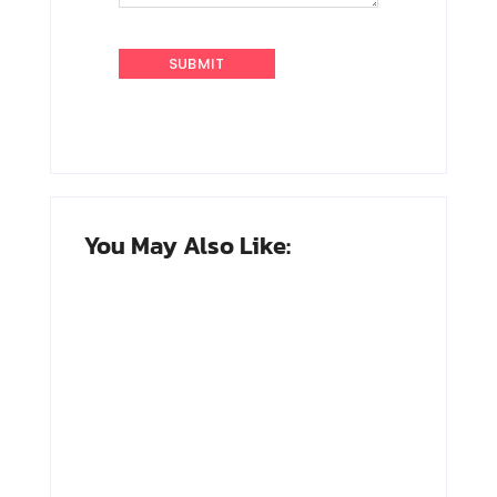
You May Also Like:
Adnan Kapau
Achmad
Gani: Biodata
Soebardjo:
Dokter, Pejuang
Biodata Menteri
Republik
Luar Neger