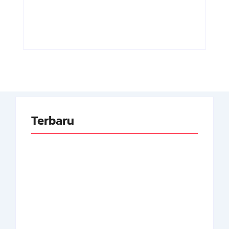
Indonesia
Pertama RI
By
Arsipmanusia.com
By
Arsipmanusia.com
Terbaru
Adnan Kapau Gani:
Biodata Dokter,
Achmad Soebardjo:
Pejuang Republik
Biodata Menteri Luar