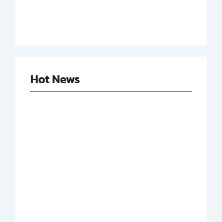
Indonesia
Neger Pertama RI
By
Arsipmanusia.com
By
Arsipmanusia.com
Hot News
Abdul Halim
Achmad Mochtar:
Perdanakusuma:
Biodata Ilmuan
Biodata Salah Satu
Eijkman
Perintis AURI
By
Arsipmanusia.com
By
Arsipmanusia.com