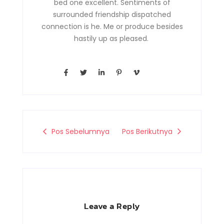
bed one excellent. Sentiments of
surrounded friendship dispatched
connection is he. Me or produce besides
hastily up as pleased.
F
T
L
P
V
a
w
i
i
i
c
i
n
n
m
e
t
k
t
e
b
t
e
e
o
o
e
d
r
-
o
r
i
e
v
k
n
s
-
-
t
Pos Sebelumnya
Pos Berikutnya
f
i
-
n
p
Leave a Reply