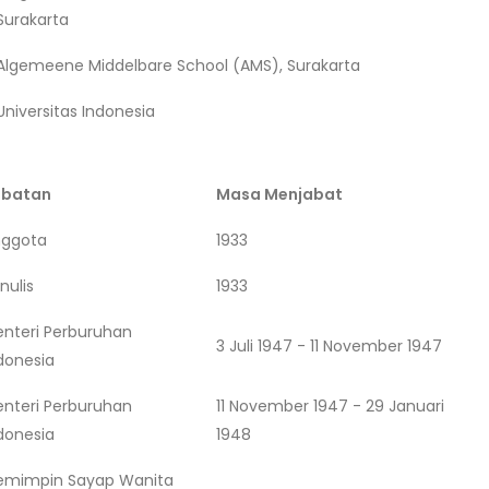
Surakarta
Algemeene Middelbare School (AMS), Surakarta
Universitas Indonesia
abatan
Masa Menjabat
nggota
1933
nulis
1933
nteri Perburuhan
3 Juli 1947 - 11 November 1947
donesia
nteri Perburuhan
11 November 1947 - 29 Januari
donesia
1948
emimpin Sayap Wanita