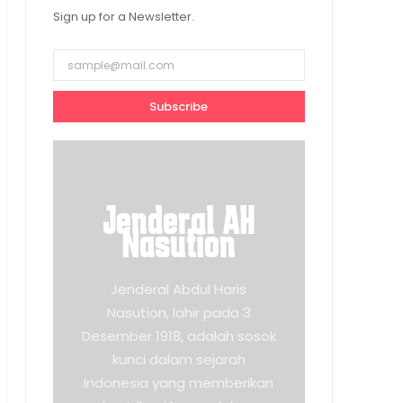
Sign up for a Newsletter.
Subscribe
Jenderal AH
Nasution
Jenderal Abdul Haris
Nasution, lahir pada 3
Desember 1918, adalah sosok
kunci dalam sejarah
Indonesia yang memberikan