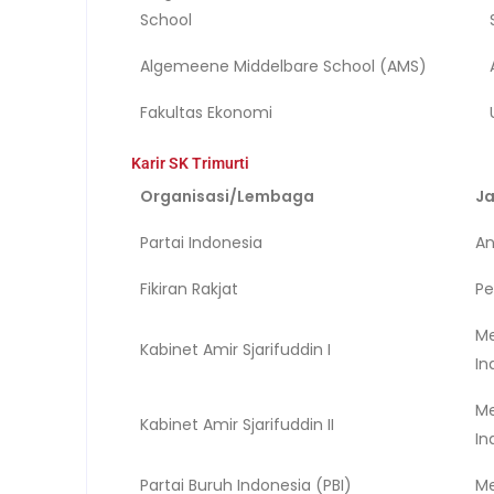
School
Algemeene Middelbare School (AMS)
Fakultas Ekonomi
Karir SK Trimurti
Organisasi/Lembaga
J
Partai Indonesia
A
Fikiran Rakjat
Pe
Me
Kabinet Amir Sjarifuddin I
In
Me
Kabinet Amir Sjarifuddin II
In
Partai Buruh Indonesia (PBI)
M