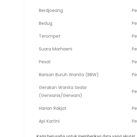
Berdjoeang
Pe
Bedug
Pe
Terompet
Pe
Suara Marhaeni
Pe
Pesat
Pe
Barisan Buruh Wanita (BBW)
Pe
Gerakan Wanita Sedar
Pe
(Gerwanis/Gerwani)
Harian Rakjat
Pe
Api Kartini
Pe
Kami berusaha untuk memberikan data yang akurat, 