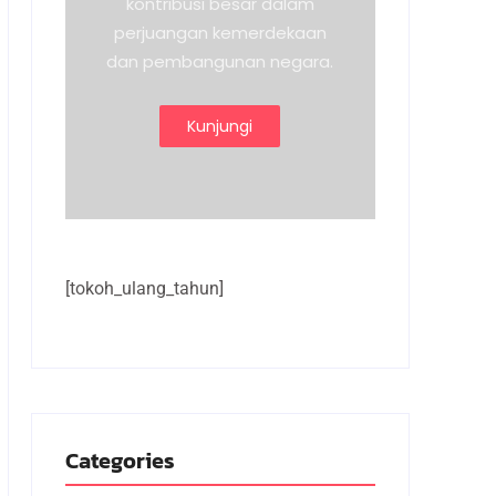
kontribusi besar dalam
perjuangan kemerdekaan
dan pembangunan negara.
Kunjungi
[tokoh_ulang_tahun]
Categories