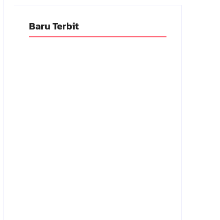
Baru Terbit
Adnan Kapau Gani: Biodata Dokter,
Pejuang Republik Indonesia