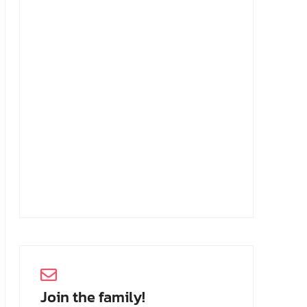
Achmad Mochtar: Biodata Ilmuan
Eijkman
2 Juli 2026
Join the family!