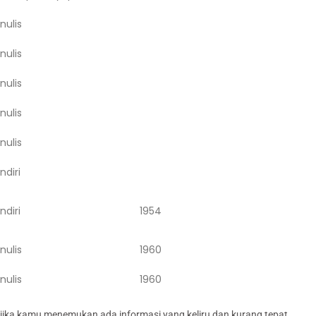
nulis
nulis
nulis
nulis
nulis
ndiri
ndiri
1954
nulis
1960
nulis
1960
jika kamu menemukan ada informasi yang keliru dan kurang tepat