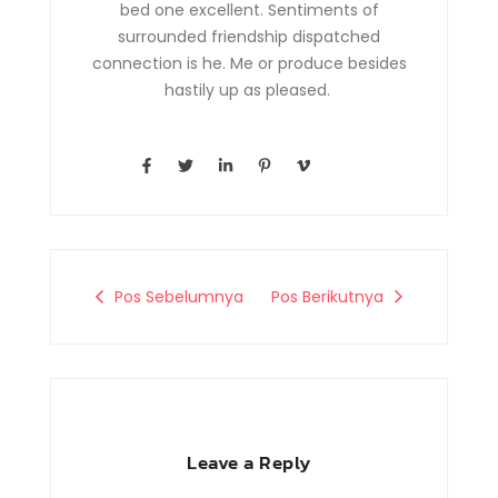
bed one excellent. Sentiments of
surrounded friendship dispatched
connection is he. Me or produce besides
hastily up as pleased.
F
T
L
P
V
a
w
i
i
i
c
i
n
n
m
e
t
k
t
e
b
t
e
e
o
o
e
d
r
-
o
r
i
e
v
k
n
s
-
-
t
Pos Sebelumnya
Pos Berikutnya
f
i
-
n
p
Leave a Reply