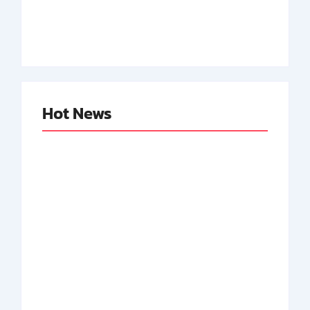
Indonesia
Neger Pertama RI
By
Arsipmanusia.com
By
Arsipmanusia.com
Hot News
Abdul Halim
Achmad Mochtar:
Perdanakusuma:
Biodata Ilmuan
Biodata Salah Satu
Eijkman
Perintis AURI
By
Arsipmanusia.com
By
Arsipmanusia.com