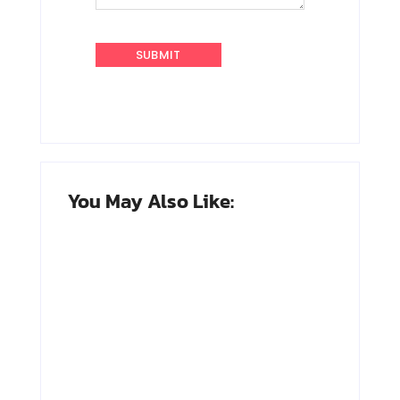
You May Also Like:
Adnan Kapau
Achmad
Gani: Biodata
Soebardjo:
Dokter, Pejuang
Biodata Menteri
Republik
Luar Neger