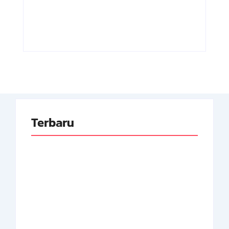
Indonesia
Pertama RI
By
Arsipmanusia.com
By
Arsipmanusia.com
Terbaru
Adnan Kapau Gani:
Biodata Dokter,
Achmad Soebardjo:
Pejuang Republik
Biodata Menteri Luar