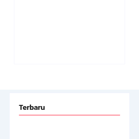
Adnan Kapau
Achmad
Gani: Biodata
Soebardjo:
Dokter, Pejuang
Biodata Menteri
Republik
Luar Neger
Indonesia
Pertama RI
By
Arsipmanusia.com
By
Arsipmanusia.com
Terbaru