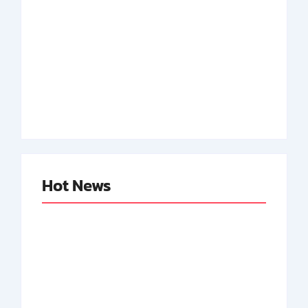
Adnan Kapau Gani:
Biodata Dokter,
Achmad Soebardjo:
Pejuang Republik
Biodata Menteri Luar
Indonesia
Neger Pertama RI
By
Arsipmanusia.com
By
Arsipmanusia.com
Hot News
Abdul Halim