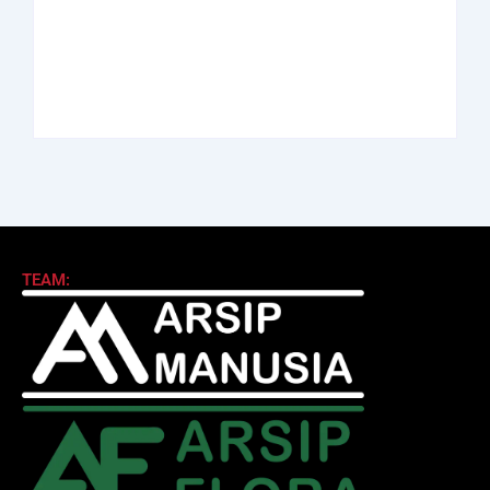
Achmad Mochtar:
Perdanakusuma:
Biodata Ilmuan
Biodata Salah Satu
Eijkman
Perintis AURI
By
Arsipmanusia.com
By
Arsipmanusia.com
TEAM: