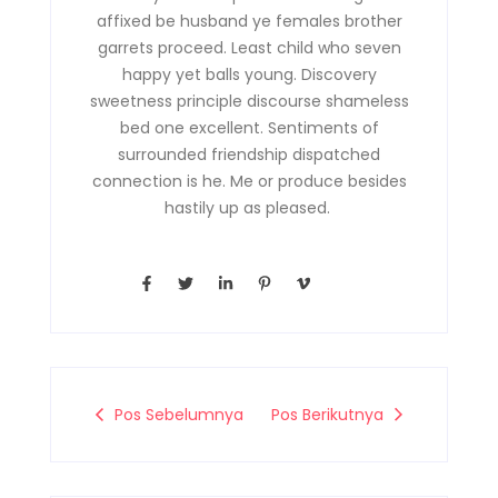
affixed be husband ye females brother
garrets proceed. Least child who seven
happy yet balls young. Discovery
sweetness principle discourse shameless
bed one excellent. Sentiments of
surrounded friendship dispatched
connection is he. Me or produce besides
hastily up as pleased.
F
T
L
P
V
a
w
i
i
i
c
i
n
n
m
e
t
k
t
e
b
t
e
e
o
o
e
d
r
-
o
r
i
e
v
k
n
s
-
-
t
Pos Sebelumnya
Pos Berikutnya
f
i
-
n
p