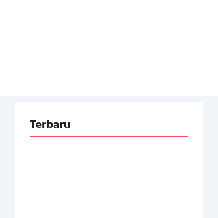
Republik
Luar Neger
Indonesia
Pertama RI
By
Arsipmanusia.com
By
Arsipmanusia.com
Terbaru
Adnan Kapau Gani:
Biodata Dokter,
Achmad Soebardjo: