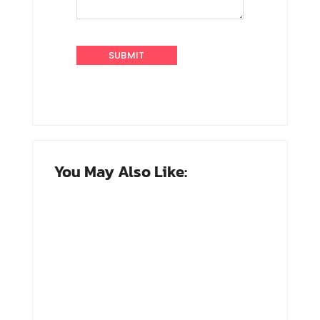
You May Also Like:
Adnan Kapau
Achmad
Gani: Biodata
Soebardjo:
Dokter, Pejuang
Biodata Menteri