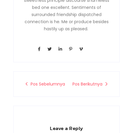
sweetness principle discourse shameless
bed one excellent. Sentiments of
surrounded friendship dispatched
connection is he. Me or produce besides
hastily up as pleased.
F
T
L
P
V
a
w
i
i
i
c
i
n
n
m
e
t
k
t
e
b
t
e
e
o
o
e
d
r
-
o
r
i
e
v
k
n
s
-
-
t
Pos Sebelumnya
Pos Berikutnya
f
i
-
n
p
Leave a Reply