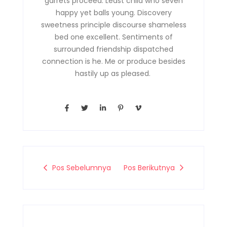
garrets proceed. Least child who seven
happy yet balls young. Discovery
sweetness principle discourse shameless
bed one excellent. Sentiments of
surrounded friendship dispatched
connection is he. Me or produce besides
hastily up as pleased.
F
T
L
P
V
a
w
i
i
i
c
i
n
n
m
e
t
k
t
e
b
t
e
e
o
o
e
d
r
-
o
r
i
e
v
k
n
s
-
-
t
Pos Sebelumnya
Pos Berikutnya
f
i
-
n
p