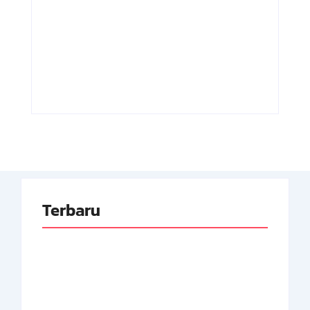
Adnan Kapau
Achmad
Gani: Biodata
Soebardjo:
Dokter, Pejuang
Biodata Menteri
Republik
Luar Neger
Indonesia
Pertama RI
By
Arsipmanusia.com
By
Arsipmanusia.com
Terbaru