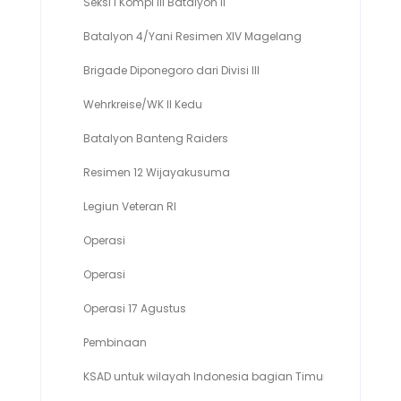
Seksi I Kompi III Batalyon II
Komanda
Batalyon 4/Yani Resimen XIV Magelang
Komanda
Brigade Diponegoro dari Divisi III
Komanda
Wehrkreise/WK II Kedu
Komanda
Batalyon Banteng Raiders
Komanda
Resimen 12 Wijayakusuma
Komanda
Legiun Veteran RI
Wakil Ket
Operasi
Asisten II
Operasi
Deputi I
Operasi 17 Agustus
Komanda
Pembinaan
Deputi II
KSAD untuk wilayah Indonesia bagian Timur
Deputi