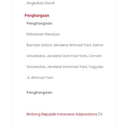
Angkatan Darat
Menteri / 
Penghargaan
Penghargaan
Pahlawan Revolusi
4 Okto
Bandar Udara Jenderal Ahmad Yani, Semarang
Universitas Jenderal Achmad Yani, Cimahi
Universitas Jenderal Achmad Yani, Yogyakarta
Jl. Ahmad Yani
Penghargaan
Bintang Republik Indonesia Adipradana
(10 November 196