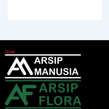
By
Arsipmanusia.com
By
Arsipmanusia.com
TEAM: