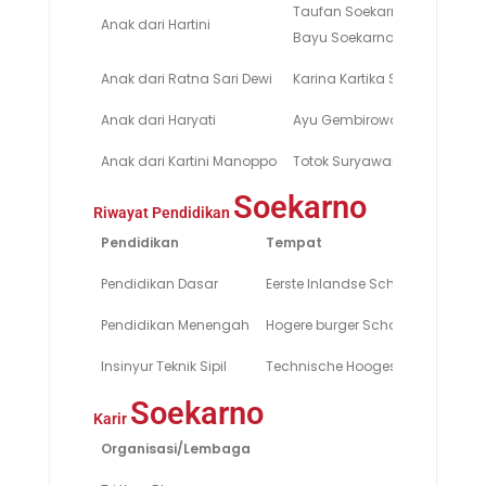
Taufan Soekarnoputra,
Anak dari Hartini
Bayu Soekarnoputra
Anak dari Ratna Sari Dewi
Karina Kartika Sari Dewi Soe
Anak dari Haryati
Ayu Gembirowati
Anak dari Kartini Manoppo
Totok Suryawan Soekarnopu
Soekarno
Riwayat Pendidikan
Pendidikan
Tempat
Pendidikan Dasar
Eerste Inlandse School
Pendidikan Menengah
Hogere burger School
Insinyur Teknik Sipil
Technische Hoogeschool te Ban
Soekarno
Karir
Organisasi/Lembaga
Jabat