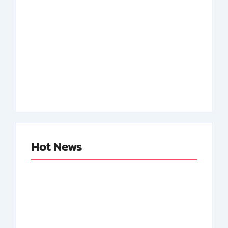
Adnan Kapau Gani:
Biodata Dokter,
Achmad Soebardjo:
Pejuang Republik
Biodata Menteri Luar
Indonesia
Neger Pertama RI
By
Arsipmanusia.com
By
Arsipmanusia.com
Hot News