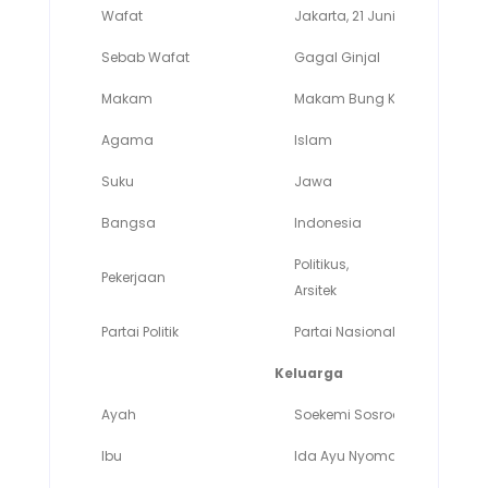
Wafat
Jakarta, 21 Juni 1970
Sebab Wafat
Gagal Ginjal
Makam
Makam Bung Karno, Blitar
Agama
Islam
Suku
Jawa
Bangsa
Indonesia
Politikus,
Pekerjaan
Arsitek
Partai Politik
Partai Nasional Indonesia
Keluarga
Ayah
Soekemi Sosrodihardjo
Ibu
Ida Ayu Nyoman Rai