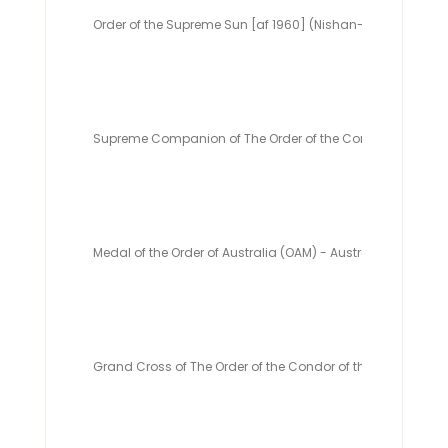
Order of the Supreme Sun [af 1960] (Nishan-i-Lmar-i-Ala)
Supreme Companion of The Order of the Companions of O.
Medal of the Order of Australia (OAM) - Australia
Grand Cross of The Order of the Condor of the Andes - Bol