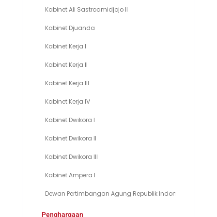
Kabinet Ali Sastroamidjojo II
Presid
Kabinet Djuanda
Presid
Kabinet Kerja I
Presid
Kabinet Kerja II
Presid
Kabinet Kerja III
Presid
Kabinet Kerja IV
Presid
Kabinet Dwikora I
Presid
Kabinet Dwikora II
Presid
Kabinet Dwikora III
Presid
Kabinet Ampera I
Presid
Dewan Pertimbangan Agung Republik Indonesia
Ketua 
Penghargaan