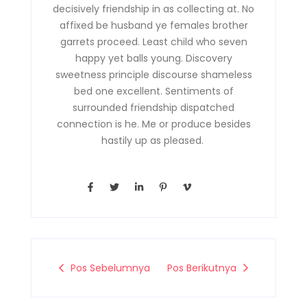
decisively friendship in as collecting at. No
affixed be husband ye females brother
garrets proceed. Least child who seven
happy yet balls young. Discovery
sweetness principle discourse shameless
bed one excellent. Sentiments of
surrounded friendship dispatched
connection is he. Me or produce besides
hastily up as pleased.
F
T
L
P
V
a
w
i
i
i
c
i
n
n
m
e
t
k
t
e
b
t
e
e
o
o
e
d
r
-
o
r
i
e
v
k
n
s
-
-
t
Pos Sebelumnya
Pos Berikutnya
f
i
-
n
p