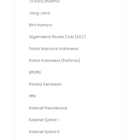
Tri Koro Dharmo
Pengur
Jong Java
Pengur
Biro Insinyur
Pendiri
Algemeene Studie Club (ASC)
Pendiri
Partai Nasional Indonesia
Pendiri
Partai Indonesia (Partindo)
Berga
BPUPKI
Anggo
Panitia Sembilan
Ketua
PPKI
Ketua
Kabinet Presidensial
Presid
Kabinet Sjahrir I
Presid
Kabinet Sjahrir II
Presid