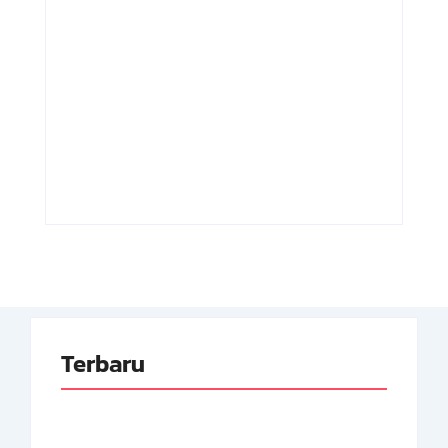
Adnan Kapau
Achmad
Gani: Biodata
Soebardjo:
Dokter, Pejuang
Biodata Menteri
Republik
Luar Neger
Indonesia
Pertama RI
By
Arsipmanusia.com
By
Arsipmanusia.com
Terbaru