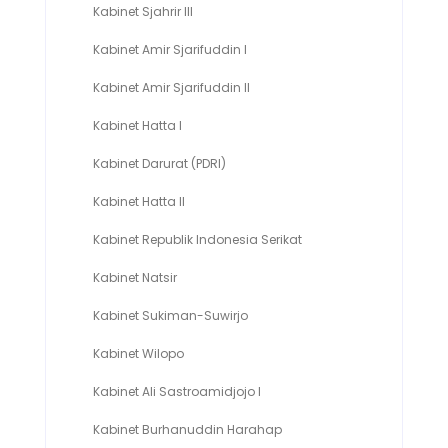
Kabinet Sjahrir III
Presid
Kabinet Amir Sjarifuddin I
Presid
Kabinet Amir Sjarifuddin II
Presid
Kabinet Hatta I
Presid
Kabinet Darurat (PDRI)
Presid
Kabinet Hatta II
Presid
Kabinet Republik Indonesia Serikat
Presid
Kabinet Natsir
Presid
Kabinet Sukiman-Suwirjo
Presid
Kabinet Wilopo
Presid
Kabinet Ali Sastroamidjojo I
Presid
Kabinet Burhanuddin Harahap
Presid