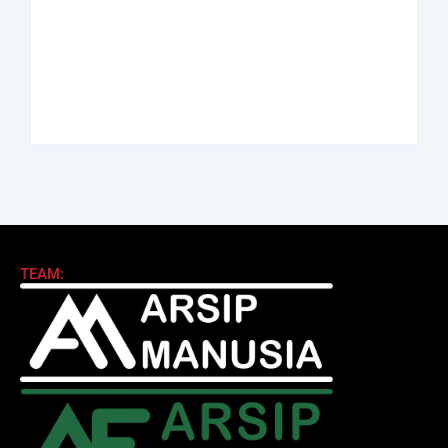
Abdul Halim
Achmad Mochtar:
Perdanakusuma:
Biodata Ilmuan
Biodata Salah Satu
Eijkman
Perintis AURI
By
Arsipmanusia.com
By
Arsipmanusia.com
TEAM: