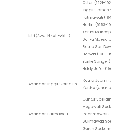
Oetari (1921-1923)
Inggit Garnasih (1923-1943)
Fatmawati (1943-1970)
Hartini (1953-1970)
Kartini Manoppo (1959-1968)
Istri (Awal Nikah-Akhir)
Saliku Maesaroh (1958-1959)
Ratna Sari Dewi (1962-1970)
Haryati (1963-1966)
Yurike Sanger (1964-1968)
Heldy Jafar (1966-1969)
Ratna Juami (anak angkat)
Anak dari Inggit Garnasih
Kartika (anak angkat)
Guntur Soekarnoputra
Megawati Soekarnoputri
Anak dari Fatmawati
Rachmawati Soekarnoputri
Sukmawati Soekarnoputri
Guruh Soekarnoputra